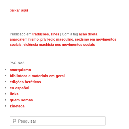
baixar aqui
Publicado em
traduções
,
zines
|
Com a tag
ação direta
,
anarcafeminismo
,
privilégio masculino
,
sexismo em movimentos
sociais
,
violência machista nos movimentos sociais
PÁGINAS
anarquismo
biblioteca e materiais em geral
edições heréticas
en español
links
quem somas
zineteca
P
e