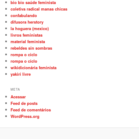
bio bio saúde feminista
coletiva radical manas chicas
confabulando
difusora herstory
la hoguera (mexico)
livros feministas
material feminista
rebeldes sin sombras
rompa o ciclo
rompa o ciclo
wikidicionária feminista
yakiri livre
META
Acessar
Feed de posts
Feed de comentários
WordPress.org