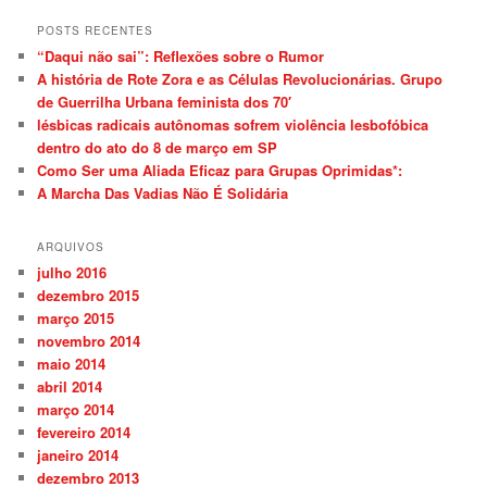
s
q
POSTS RECENTES
u
“Daqui não sai”: Reflexões sobre o Rumor
i
A história de Rote Zora e as Células Revolucionárias. Grupo
s
de Guerrilha Urbana feminista dos 70′
a
lésbicas radicais autônomas sofrem violência lesbofóbica
r
dentro do ato do 8 de março em SP
Como Ser uma Aliada Eficaz para Grupas Oprimidas*:
A Marcha Das Vadias Não É Solidária
ARQUIVOS
julho 2016
dezembro 2015
março 2015
novembro 2014
maio 2014
abril 2014
março 2014
fevereiro 2014
janeiro 2014
dezembro 2013