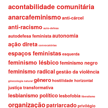
acontabilidade comunitária
anarcafeminismo
anti-cárcel
anti-racismo
auto-defesa
autonomia
autodefesa feminista
ação direta
convocatórias
espaços feministas
esquerda
feminismo lésbico
feminismo negro
feminismo radical
gestão da violência
gênero
hostilidade horizontal
ginecologia natural
justiça transformativa
lesbianismo político
lesbofobia
liberalismo
organização
patriarcado
privilégio