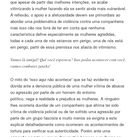
que apesar de partir das melhores intenções, se acabe
vitimizando à mulher fazendo ela se sentir ainda mais vulnerável.
A reflexão, o apoio e a afetuosidade devem ser primordiais ao
abordar uma problemática de violência contra uma companheira
mas isso não nos livra de ter em conta que nenhuma
característica define especialmente as mulheres agredidas,
todas e cada uma de nós estamos em perigo, uma de nós está
em perigo, partir de essa premissa nos afasta do vitimismo.
Vamos lá amigal! Quê você esperava? Isso podia acontecer com você,
vamos combater juntAs!
O mito do “isso
aqui
não acontece” que se faz evidente na
dúvida ante a denúncia pública de uma mulher vítima de abusos
ou agressão por parte de um homem do entorno
político, nega a realidade e prejudica as mulheres. A ninguém
lhes ocorreria duvidar de um companheiro que afirma ter sido
vítima de violência policial ou de ter sofrido uma agressão por
parte de um grupo fascista e muito menos se exigiria a este
explicar detalhadamente como ocorreram os acontecimentos de
tortura para verificar sua autenticidade. Porém ante uma