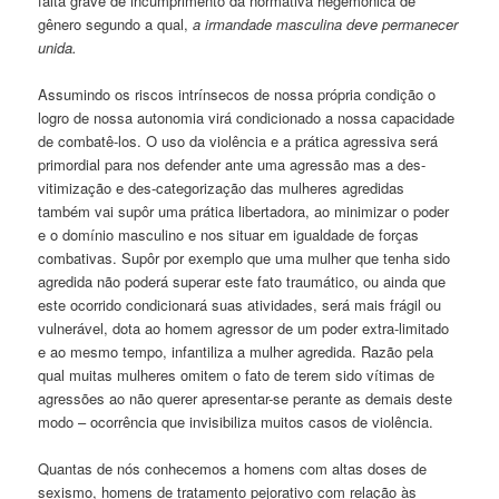
falta grave de incumprimento da normativa hegemônica de
gênero segundo a qual,
a irmandade masculina deve permanecer
unida.
Assumindo os riscos intrínsecos de nossa própria condição o
logro de nossa autonomia virá condicionado a nossa capacidade
de combatê-los. O uso da violência e a prática agressiva será
primordial para nos defender ante uma agressão mas a des-
vitimização e des-categorização das mulheres agredidas
também vai supôr uma prática libertadora, ao minimizar o poder
e o domínio masculino e nos situar em igualdade de forças
combativas. Supôr por exemplo que uma mulher que tenha sido
agredida não poderá superar este fato traumático, ou ainda que
este ocorrido condicionará suas atividades, será mais frágil ou
vulnerável, dota ao homem agressor de um poder extra-limitado
e ao mesmo tempo, infantiliza a mulher agredida. Razão pela
qual muitas mulheres omitem o fato de terem sido vítimas de
agressões ao não querer apresentar-se perante as demais deste
modo – ocorrência que invisibiliza muitos casos de violência.
Quantas de nós conhecemos a homens com altas doses de
sexismo, homens de tratamento pejorativo com relação às