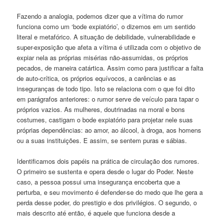
Fazendo a analogia, podemos dizer que a vítima do rumor
funciona como um ‘bode expiatório’, o dizemos em um sentido
literal e metafórico. A situação de debilidade, vulnerabilidade e
super-exposição que afeta a vítima é utilizada com o objetivo de
expiar nela as próprias misérias não-assumidas, os próprios
pecados, de maneira catártica. Assim como para justificar a falta
de auto-crítica, os próprios equívocos, a carências e as
inseguranças de todo tipo. Isto se relaciona com o que foi dito
em parágrafos anteriores: o rumor serve de veículo para tapar o
próprios vazios. As mulheres, doutrinadas na moral e bons
costumes, castigam o bode expiatório para projetar nele suas
próprias dependências: ao amor, ao álcool, à droga, aos homens
ou a suas instituições. E assim, se sentem puras e sábias.
Identificamos dois papéis na prática de circulação dos rumores.
O primeiro se sustenta e opera desde o lugar do Poder. Neste
caso, a pessoa possui uma insegurança encoberta que a
perturba, e seu movimento é defender-se do medo que lhe gera a
perda desse poder, do prestigio e dos privilégios. O segundo, o
mais descrito até então, é aquele que funciona desde a