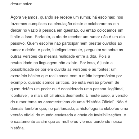
desumaniza.
Agora vejamos, quando se recebe um rumor, há escolhas: nos
fazermos cúmplices na circulação deste e colaborarmos em
deixar no vazio à pessoa em questão, ou então colocamos um
limite a isso. Portanto, o ato de receber um rumor não é um ato
passivo. Quem escolhe não participar nem prestar ouvidos ao
rumor o detêm e pode, inteligentemente, perguntar-se sobre as
outras versões da mesma realidade entre a dita. Pois a
neutralidade na linguagem não existe. Por isso, é justa a
possibilidade de pôr em dúvida as versões e as fontes: um
exercício básico que realizamos com a mídia hegemônica por
exemplo, quando somos críticos. Se esta versão provêm de
quem detêm um poder ou é considerada uma pessoa ‘legítima’,
‘confiável’, é mais difícil ainda desmentir. E neste caso, a versão
do rumor toma as características de uma ‘História Oficial’. Não é
demais lembrar que, no patriarcado, a historiografia elaborou uma
versão oficial do mundo enviesada e cheia de invisibilizações, e
é exatamente assim que as mulheres viemos perdendo nossa
história.