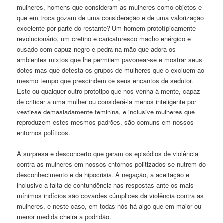
mulheres, homens que consideram as mulheres como objetos e
que em troca gozam de uma consideração e de uma valorização
excelente por parte do restante? Um homem prototípicamente
revolucionário, um cretino e caricaturesco macho enérgico e
ousado com capuz negro e pedra na mão que adora os
ambientes mixtos que lhe permitem pavonear-se e mostrar seus
dotes mas que detesta os grupos de mulheres que o excluem ao
mesmo tempo que prescindem de seus encantos de sedutor.
Este ou qualquer outro prototipo que nos venha à mente, capaz
de criticar a uma mulher ou considerá-la menos inteligente por
vestir-se demasiadamente feminina, e inclusive mulheres que
reproduzem estes mesmos padrões, são comuns em nossos
entornos políticos.
A surpresa e desconcerto que geram os episódios de violência
contra as mulheres em nossos entornos politizados se nutrem do
desconhecimento e da hipocrisia. A negação, a aceitação e
inclusive a falta de contundência nas respostas ante os mais
mínimos indícios são covardes cúmplices da violência contra as
mulheres, e neste caso, em todas nós há algo que em maior ou
menor medida cheira a podridão.