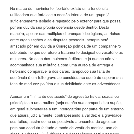
No marco do movimiento libertário existe uma tendência
unificadora que fortalece a coesão interna de um grupo já
suficientemente isolado e rejeitado pelo exterior para que possa
por em dúvida sua própria coerência desde dentro. Desta
maneira, apesar das múltiplas diferenças ideológicas, as richas
entre organizações e as disputas pessoais, sempre será
arriscado pôr em dúvida a Correção política de um companheiro
sobretudo no que se refere a tratamento desigual ou vexatório às
mulheres. No caso das mulheres é diferente já que ao não vir
acompanhada sua militância com uma auréola de entrega e
heroísmo comparável a dos caras, tampouco sua falta de
coerência é um feito grave ao considerarse que é de esperar sua
falta de madurez política e sua debilidade ante as adversidades.
Acusar um “militante destacado” de agressão física, sexual ou
psicológica a uma mulher (seja ou não sua companheira) supôe,
em geral submeter-se a um interrogatório por parte de um entorno
que atuará judicialmente, contrapesando a validez e a gravidade
dos feitos, assim como os possíveis atenuantes do agressor
para sua conduta (atitude e modo de vestir da menina, uso de
alcool ou drogas…). A dúvida e a desconfiança será o primeiro