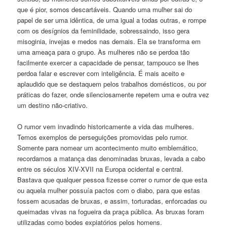
que é pior, somos descartáveis. Quando uma mulher sai do
papel de ser uma idêntica, de uma igual a todas outras, e rompe
com os desígnios da feminilidade, sobressaindo, isso gera
misoginia, invejas e medos nas demais. Ela se transforma em
uma ameaça para o grupo. Às mulheres não se perdoa tão
facilmente exercer a capacidade de pensar, tampouco se lhes
perdoa falar e escrever com inteligência. É mais aceito e
aplaudido que se destaquem pelos trabalhos domésticos, ou por
práticas do fazer, onde silenciosamente repetem uma e outra vez
um destino não-criativo.
O rumor vem invadindo historicamente a vida das mulheres.
Temos exemplos de perseguições promovidas pelo rumor.
Somente para nomear um acontecimento muito emblemático,
recordamos a matança das denominadas bruxas, levada a cabo
entre os séculos XIV-XVII na Europa ocidental e central.
Bastava que qualquer pessoa fizesse correr o rumor de que esta
ou aquela mulher possuía pactos com o diabo, para que estas
fossem acusadas de bruxas, e assim, torturadas, enforcadas ou
queimadas vivas na fogueira da praça pública. As bruxas foram
utilizadas como bodes expiatórios pelos homens.