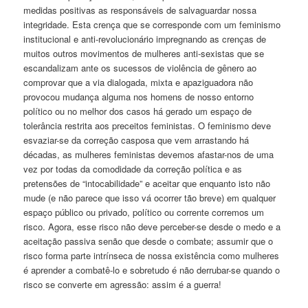
medidas positivas as responsáveis de salvaguardar nossa
integridade. Esta crença que se corresponde com um feminismo
institucional e anti-revolucionário impregnando as crenças de
muitos outros movimentos de mulheres anti-sexistas que se
escandalizam ante os sucessos de violência de gênero ao
comprovar que a via dialogada, mixta e apaziguadora não
provocou mudança alguma nos homens de nosso entorno
político ou no melhor dos casos há gerado um espaço de
tolerância restrita aos preceitos feministas. O feminismo deve
esvaziar-se da correção casposa que vem arrastando há
décadas, as mulheres feministas devemos afastar-nos de uma
vez por todas da comodidade da correção política e as
pretensões de “intocabilidade” e aceitar que enquanto isto não
mude (e não parece que isso vá ocorrer tão breve) em qualquer
espaço público ou privado, político ou corrente corremos um
risco. Agora, esse risco não deve perceber-se desde o medo e a
aceitação passiva senão que desde o combate; assumir que o
risco forma parte intrínseca de nossa existência como mulheres
é aprender a combatê-lo e sobretudo é não derrubar-se quando o
risco se converte em agressão: assim é a guerra!