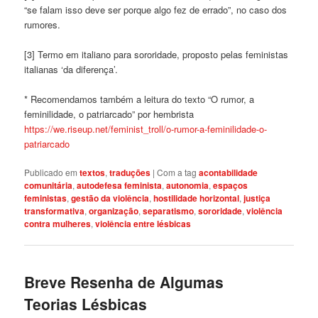
“se falam isso deve ser porque algo fez de errado”, no caso dos
rumores.
[3] Termo em italiano para sororidade, proposto pelas feministas
italianas ‘da diferença’.
* Recomendamos também a leitura do texto “O rumor, a
feminilidade, o patriarcado” por hembrista
https://we.riseup.net/feminist_troll/o-rumor-a-feminilidade-o-
patriarcado
Publicado em
textos
,
traduções
|
Com a tag
acontabilidade
comunitária
,
autodefesa feminista
,
autonomia
,
espaços
feministas
,
gestão da violência
,
hostilidade horizontal
,
justiça
transformativa
,
organização
,
separatismo
,
sororidade
,
violência
contra mulheres
,
violência entre lésbicas
Breve Resenha de Algumas
Teorias Lésbicas