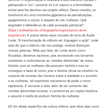
patriarcado é “um”, somente vê a si mesmo e a feminilidade
existe para lhe devolver seu próprio reflexo. Desta maneira, se
transforma em uma montanha gigantesca de parcializações,
apagamentos e vazios a respeito de nós mulheres. Quê
esgotador é defender-se de cada acusação patriarcal!”.
(
https://andreafranulic.cl/lenguaje/la-tergiversacion-de-la-
experiencia/
) A autora retirou esse conceito do texto de Audre
Lorde, “A transformação do silêncio em linguagem e ação”, onde
esta diz que o silêncio não nos protege, embora distorçam
nossas palavras. Mais que falar, diz Lorde assim como
Anzaldúa, devemos escrever, pois escrevendo nos tornamos
existentes e confrontamos as ‘versões distorcidas’ de nossa
história, pois as mulheres não possuem história e isso se
conseguiu a base do rumor, pois a história oficial se constitui no
conjunto de rumores dos homens sobre a realidade e o ocorrido,
e as mulheres, tal importante mecanismo de poder o rumor
representa. E escrever e falar, além de ser confronto das
versões distorcidas/rumores, é constituir-se em sujeita histórica
e assumir a tarefa de produzir história de mulheres.
[2] Um ditado específico da cultura chilena, quer dizer algo como