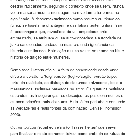
destino radicalmente, segundo o contexto onde se usem. Nunca
voltam a ser a mesma mensagem nem voltam a ter o mesmo
significado. A descontextualização como recurso ou tópico do
rumor, se baseia na chantagem e usa falsas testemunhas, isso
é, personagens que, revestidos de um empoderamento
emprestado, se atribuem ou se auto-concedem a autoridade de
juízo sancionador, fundado na mais profunda ignorância da
história questionada. Esta ação muitas vezes se marca na triste
história de traição entre mulheres.
Como toda História oficial, a falta de honestidade desde onde
circula a versão, a ‘tergi-versão’ (tegiversação: versão torpe,
torta) da realidade, se disfarça de discursos salvadores, bons e
messiânicos, inclusive baseados no amor. Os quais na realidade
escondem as inseguranças, os despejos, os posicionamentos e
as acomodações mais obscuras. Esta tática perturba e confunde
as verdadeiras e reais fontes da dominação (Denise Thompson,
2003).
Outros tópicos reconhecíveis são ‘Frases Feitas’ que servem
para finalizar o relato do rumor, talvez como parte da estrutura do