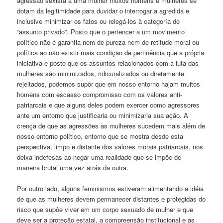
agressão sexista a uma mulher muitos homens e mulheres se
dotam da legitimidade para duvidar o interrogar a agredida e
inclusive minimizar os fatos ou relegá-los à categoría de
“assunto privado”. Posto que o pertencer a um movimento
político não é garantia nem de pureza nem de retitude moral ou
política ao não existir mais condição de pertinência que a própria
iniciativa e posto que os assuntos relacionados com a luta das
mulheres são minimizados, ridicuralizados ou diretamente
rejeitados, podemos supôr que em nosso entorno hajam muitos
homens com escasso compromisso com os valores anti-
patriarcais e que alguns deles podem exercer como agressores
ante um entorno que justificaria ou minimizaria sua ação. A
crença de que as agressões às mulheres sucedem mais além de
nosso entorno político, entorno que se mostra desde esta
perspectiva, limpo e distante dos valores morais patriarcais, nos
deixa indefesas ao negar uma realidade que se impôe de
maneira brutal uma vez atrás da outra.
Por outro lado, alguns feminismos estiveram alimentando a idéia
de que as mulheres devem permanecer distantes e protegidas do
risco que supôe viver em um corpo sexuado de mulher e que
deve ser a proteção estatal, a compreensão institucional e as