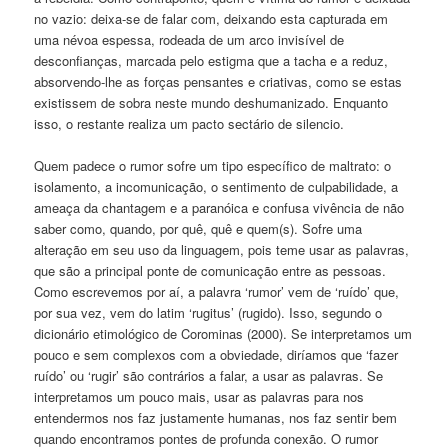
no vazio: deixa-se de falar com, deixando esta capturada em
uma névoa espessa, rodeada de um arco invisível de
desconfianças, marcada pelo estigma que a tacha e a reduz,
absorvendo-lhe as forças pensantes e criativas, como se estas
existissem de sobra neste mundo deshumanizado. Enquanto
isso, o restante realiza um pacto sectário de silencio.
Quem padece o rumor sofre um tipo específico de maltrato: o
isolamento, a incomunicação, o sentimento de culpabilidade, a
ameaça da chantagem e a paranóica e confusa vivência de não
saber como, quando, por quê, quê e quem(s). Sofre uma
alteração em seu uso da linguagem, pois teme usar as palavras,
que são a principal ponte de comunicação entre as pessoas.
Como escrevemos por aí, a palavra ‘rumor’ vem de ‘ruído’ que,
por sua vez, vem do latim ‘rugitus’ (rugido). Isso, segundo o
dicionário etimológico de Corominas (2000). Se interpretamos um
pouco e sem complexos com a obviedade, diríamos que ‘fazer
ruído’ ou ‘rugir’ são contrários a falar, a usar as palavras. Se
interpretamos um pouco mais, usar as palavras para nos
entendermos nos faz justamente humanas, nos faz sentir bem
quando encontramos pontes de profunda conexão. O rumor