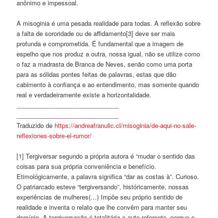
anônimo e impessoal.
A misoginia é uma pesada realidade para todas. A reflexão sobre
a falta de sororidade ou de affidamento[3] deve ser mais
profunda e comprometida. É fundamental que a imagem de
espelho que nos produz a outra, nossa igual, não se utilize como
o faz a madrasta de Branca de Neves, senão como uma porta
para as sólidas pontes feitas de palavras, estas que dão
cabimento à confiança e ao entendimento, mas somente quando
real e verdadeiramente existe a horizontalidade.
______________________________
______________________________
Traduzido de
https://andreafranulic.cl/misoginia/de-aqui-no-sale-
reflexiones-sobre-el-rumor/
[1] Tergiversar segundo a própria autora é “mudar o sentido das
coisas para sua própria conveniência e benefício.
Etimológicamente, a palavra significa “dar as costas à”. Curioso.
O patriarcado esteve “tergiversando”, históricamente, nossas
experiências de mulheres(…) Impôe seu próprio sentido de
realidade e inventa o relato que lhe convêm para manter seu
domínio. A tergiversação é totalitária e auto-referente, porque o