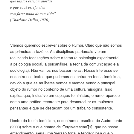
que tantas estejam mortas
e que você esteja viva
sem fazer nada de sua vida”
(Charlotte Delbo, 1970).
Viemos querendo escrever sobre o Rumor. Claro que não somos
as primeiras a fazê-lo. As disciplinas patriarcais vieram
realizando teorizações sobre o tema (a psicologia experimental,
a psicologia social, a psicanálise, a teoria da comunicação e a
sociologia). Não vamos nos basear nelas. Nosso interesse se
encontra nos textos que pudemos encontrar na teoria feminista,
devido a que as mulheres somos e viemos sendo o principal
objeto do rumor no contexto de uma cultura misógina. Isso
explica que, inclusive em espaços feministas, o rumor aparece
como uma prática recorrente para desacreditar as mulheres
pensantes e que se destacam por um trabalho consistente.
Dentro da teoria feminista, encontramos escritos de Audre Lorde
(2003) sobre o que chama de ‘Tergiversação’[1], que no nosso
entendimento, seria uma ‘versão torta’ e tendenciosa que o