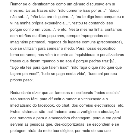
Rumor se o identificamos como um gênero discursivo em si
mesmo. Estas frases são: “não comente isso por aí…”, “daqui
não sai…”, “não fala pra ninguém…”, “eu te digo isso porque eu o
vi na minha própria experiência…”, “estou te contando isso
porque confio em você…”, e etc. Nesta mesma linha, contamos
com refrãos ou ditos populares, sempre impregnados do
imaginário patriarcal, regados de lugares comuns (preconceitos),
que se utilizam para semear o medo. Para nosso específico
tema do rumor, nos vêm à mente as inquisidoras e penalizadoras
frases que dizem “quando o rio soa é porque pedras traz”[2],
“algo ela fez para que falem isso”, “não faça o que não quer que
façam pra você”, “tudo se paga nesta vida”, “tudo cai por seu
próprio peso”.
Redundante dizer que as famosas e neoliberais “redes sociais”
são terreno fértil para difundir o rumor: a vitrinização e o
imediatismo do facebook, do chat, dos correios electrônicos, etc.
Estes sistemas são facilitadores para a vertiginosa circulação
dos rumores e para a ameaçadora chantagem, porque em geral
servem às pessoas que, des-corporizadas, se escondem e se
protegem atrás do meio tecnológico, por meio de seu uso