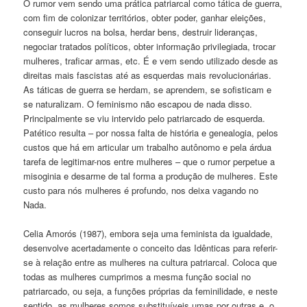
O rumor vem sendo uma prática patriarcal como tática de guerra,
com fim de colonizar territórios, obter poder, ganhar eleições,
conseguir lucros na bolsa, herdar bens, destruir lideranças,
negociar tratados políticos, obter informação privilegiada, trocar
mulheres, traficar armas, etc. É e vem sendo utilizado desde as
direitas mais fascistas até as esquerdas mais revolucionárias.
As táticas de guerra se herdam, se aprendem, se sofisticam e
se naturalizam. O feminismo não escapou de nada disso.
Principalmente se viu intervido pelo patriarcado de esquerda.
Patético resulta – por nossa falta de história e genealogia, pelos
custos que há em articular um trabalho autônomo e pela árdua
tarefa de legitimar-nos entre mulheres – que o rumor perpetue a
misoginia e desarme de tal forma a produção de mulheres. Este
custo para nós mulheres é profundo, nos deixa vagando no
Nada.
Celia Amorós (1987), embora seja uma feminista da igualdade,
desenvolve acertadamente o conceito das Idênticas para referir-
se à relação entre as mulheres na cultura patriarcal. Coloca que
todas as mulheres cumprimos a mesma função social no
patriarcado, ou seja, a funções próprias da feminilidade, e neste
sentido, as mulheres somos substituíveis umas por outras e, o