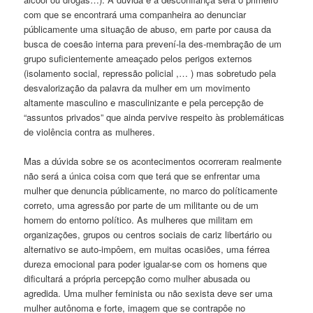
com que se encontrará uma companheira ao denunciar
públicamente uma situação de abuso, em parte por causa da
busca de coesão interna para prevení-la des-membração de um
grupo suficientemente ameaçado pelos perigos externos
(isolamento social, repressão policial ,… ) mas sobretudo pela
desvalorização da palavra da mulher em um movimento
altamente masculino e masculinizante e pela percepção de
“assuntos privados” que ainda pervive respeito às problemáticas
de violência contra as mulheres.
Mas a dúvida sobre se os acontecimentos ocorreram realmente
não será a única coisa com que terá que se enfrentar uma
mulher que denuncia públicamente, no marco do políticamente
correto, uma agressão por parte de um militante ou de um
homem do entorno político. As mulheres que militam em
organizações, grupos ou centros sociais de cariz libertário ou
alternativo se auto-impôem, em muitas ocasiões, uma férrea
dureza emocional para poder igualar-se com os homens que
dificultará a própria percepção como mulher abusada ou
agredida. Uma mulher feminista ou não sexista deve ser uma
mulher autônoma e forte, imagem que se contrapôe no