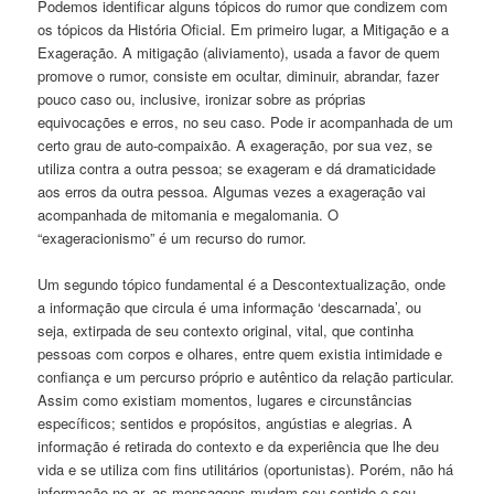
Podemos identificar alguns tópicos do rumor que condizem com
os tópicos da História Oficial. Em primeiro lugar, a Mitigação e a
Exageração. A mitigação (aliviamento), usada a favor de quem
promove o rumor, consiste em ocultar, diminuir, abrandar, fazer
pouco caso ou, inclusive, ironizar sobre as próprias
equivocações e erros, no seu caso. Pode ir acompanhada de um
certo grau de auto-compaixão. A exageração, por sua vez, se
utiliza contra a outra pessoa; se exageram e dá dramaticidade
aos erros da outra pessoa. Algumas vezes a exageração vai
acompanhada de mitomania e megalomania. O
“exageracionismo” é um recurso do rumor.
Um segundo tópico fundamental é a Descontextualização, onde
a informação que circula é uma informação ‘descarnada’, ou
seja, extirpada de seu contexto original, vital, que continha
pessoas com corpos e olhares, entre quem existia intimidade e
confiança e um percurso próprio e autêntico da relação particular.
Assim como existiam momentos, lugares e circunstâncias
específicos; sentidos e propósitos, angústias e alegrias. A
informação é retirada do contexto e da experiência que lhe deu
vida e se utiliza com fins utilitários (oportunistas). Porém, não há
informação no ar, as mensagens mudam seu sentido e seu