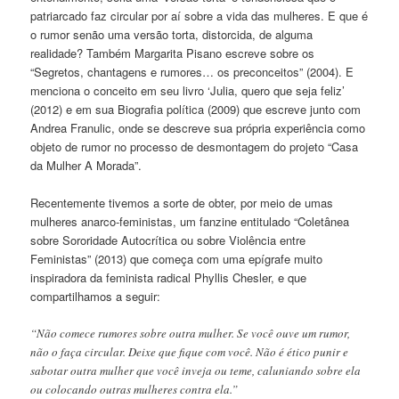
patriarcado faz circular por aí sobre a vida das mulheres. E que é
o rumor senão uma versão torta, distorcida, de alguma
realidade? Também Margarita Pisano escreve sobre os
“Segretos, chantagens e rumores… os preconceitos” (2004). E
menciona o conceito em seu livro ‘Julia, quero que seja feliz’
(2012) e em sua Biografia política (2009) que escreve junto com
Andrea Franulic, onde se descreve sua própria experiência como
objeto de rumor no processo de desmontagem do projeto “Casa
da Mulher A Morada”.
Recentemente tivemos a sorte de obter, por meio de umas
mulheres anarco-feministas, um fanzine entitulado “Coletânea
sobre Sororidade Autocrítica ou sobre Violência entre
Feministas” (2013) que começa com uma epígrafe muito
inspiradora da feminista radical Phyllis Chesler, e que
compartilhamos a seguir:
“Não comece rumores sobre outra mulher. Se você ouve um rumor,
não o faça circular. Deixe que fique com você. Não é ético punir e
sabotar outra mulher que você inveja ou teme, caluniando sobre ela
ou colocando outras mulheres contra ela.”