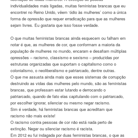
individualidades mais ligadas, muitas feministas brancas que eu
encontrei no Reino Unido, vêem ‘ódio às mulheres’ como a única
forma de opressão que requer erradicação para que as mulheres
sejam livres. Eu gostaria que isso fosse verdade.
O que muitas feministas brancas ainda esquecem ou falham em
notar é que, as mulheres de cor, que conformam a maioria da
população de mulheres no mundo, encaram e desafiam múltiplas
opressões – racismo, classismo e sexismo – produzidas por
estruturas organizadas que suportam o capitalismo como o
colonialismo, o neoliberalismo e patriarcado, dentre outras.
O que me assusta ainda mais que esses sistemas de corrupção
destruindo as vidas das mulheres pelo mundo, são as feministas
brancas, que professam estar lutando e derrocando o
patriarcado, quando de fato elas capitulando com o patriarcado,
por escolher ignorar, silenciar ou mesmo negar racismo.
Sim é verdade, há feministas brancas que acreditam que
racismo não mais existe!
O racismo contra pessoas de cor não está nada perto de
extinção. Negar ou silenciar racismo é racista.
Em 2012 eu fui indagada por duas feministas brancas, o que as