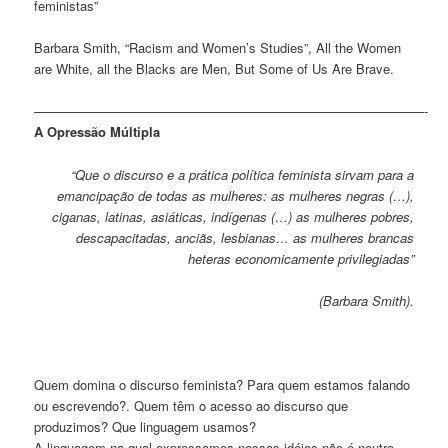
feministas”
Barbara Smith, “Racism and Women’s Studies”, All the Women
are White, all the Blacks are Men, But Some of Us Are Brave.
——————————————————————————————-
A Opressão Múltipla
“Que o discurso e a prática política feminista sirvam para a
emancipação de todas as mulheres: as mulheres negras (…),
ciganas, latinas, asiáticas, indígenas (…) as mulheres pobres,
descapacitadas, anciãs, lesbianas… as mulheres brancas
heteras economicamente privilegiadas”
(Barbara Smith).
Quem domina o discurso feminista? Para quem estamos falando
ou escrevendo?. Quem têm o acesso ao discurso que
produzimos? Que linguagem usamos?
A linguagem na qual expressamos nossas idéias não é neutro.