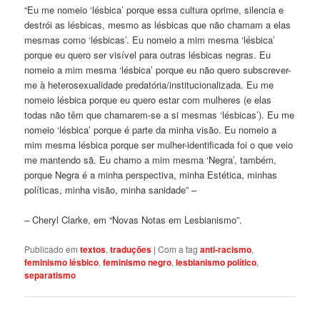
“Eu me nomeio ‘lésbica’ porque essa cultura oprime, silencia e
destrói as lésbicas, mesmo as lésbicas que não chamam a elas
mesmas como ‘lésbicas’. Eu nomeio a mim mesma ‘lésbica’
porque eu quero ser visível para outras lésbicas negras. Eu
nomeio a mim mesma ‘lésbica’ porque eu não quero subscrever-
me à heterosexualidade predatória/institucionalizada. Eu me
nomeio lésbica porque eu quero estar com mulheres (e elas
todas não têm que chamarem-se a si mesmas ‘lésbicas’). Eu me
nomeio ‘lésbica’ porque é parte da minha visão. Eu nomeio a
mim mesma lésbica porque ser mulher-identificada foi o que veio
me mantendo sã. Eu chamo a mim mesma ‘Negra’, também,
porque Negra é a minha perspectiva, minha Estética, minhas
políticas, minha visão, minha sanidade” –
– Cheryl Clarke, em “Novas Notas em Lesbianismo”.
Publicado em
textos
,
traduções
|
Com a tag
anti-racismo
,
feminismo lésbico
,
feminismo negro
,
lesbianismo político
,
separatismo