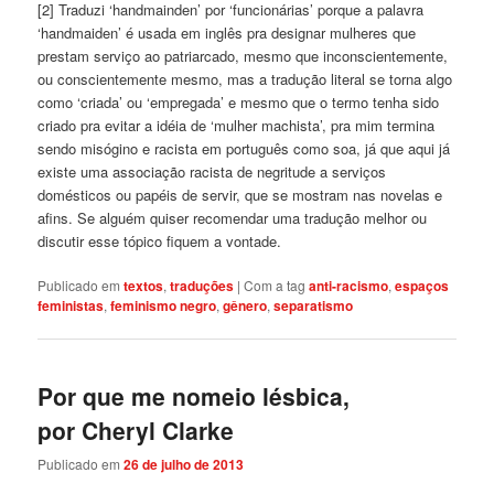
[2] Traduzi ‘handmainden’ por ‘funcionárias’ porque a palavra
‘handmaiden’ é usada em inglês pra designar mulheres que
prestam serviço ao patriarcado, mesmo que inconscientemente,
ou conscientemente mesmo, mas a tradução literal se torna algo
como ‘criada’ ou ‘empregada’ e mesmo que o termo tenha sido
criado pra evitar a idéia de ‘mulher machista’, pra mim termina
sendo misógino e racista em português como soa, já que aqui já
existe uma associação racista de negritude a serviços
domésticos ou papéis de servir, que se mostram nas novelas e
afins. Se alguém quiser recomendar uma tradução melhor ou
discutir esse tópico fiquem a vontade.
Publicado em
textos
,
traduções
|
Com a tag
anti-racismo
,
espaços
feministas
,
feminismo negro
,
gênero
,
separatismo
Por que me nomeio lésbica,
por Cheryl Clarke
Publicado em
26 de julho de 2013