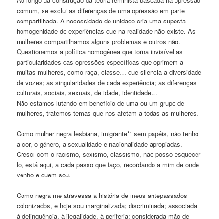
Ao longo da construção da teoria feminista baseada na opressão
comum, se exclui as diferenças de uma opressão em parte
compartilhada. A necessidade de unidade cria uma suposta
homogenidade de experiências que na realidade não existe. As
mulheres compartilhamos alguns problemas e outros não.
Questionemos a política homogênea que torna invisível as
particularidades das opressões específicas que oprimem a
muitas mulheres, como raça, classe… que silencia a diversidade
de vozes; as singularidades de cada experiência; as diferenças
culturais, sociais, sexuais, de idade, identidade…
Não estamos lutando em benefício de uma ou um grupo de
mulheres, tratemos temas que nos afetam a todas as mulheres.
Como mulher negra lesbiana, imigrante** sem papéis, não tenho
a cor, o gênero, a sexualidade e nacionalidade apropiadas.
Cresci com o racismo, sexismo, classismo, não posso esquecer-
lo, está aqui, a cada passo que faço, recordando a mim de onde
venho e quem sou.
Como negra me atravessa a história de meus antepassados
colonizados, e hoje sou marginalizada; discriminada; associada
à delinquência, à ilegalidade, à periferia; considerada mão de