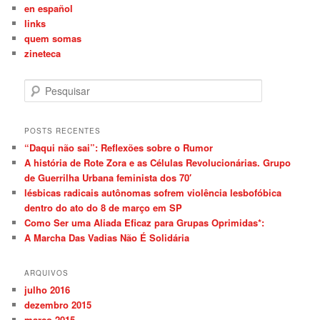
en español
links
quem somas
zineteca
P
e
s
q
POSTS RECENTES
u
“Daqui não sai”: Reflexões sobre o Rumor
i
A história de Rote Zora e as Células Revolucionárias. Grupo
s
de Guerrilha Urbana feminista dos 70′
a
lésbicas radicais autônomas sofrem violência lesbofóbica
r
dentro do ato do 8 de março em SP
Como Ser uma Aliada Eficaz para Grupas Oprimidas*:
A Marcha Das Vadias Não É Solidária
ARQUIVOS
julho 2016
dezembro 2015
março 2015