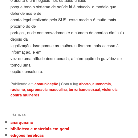
o aborto é um negócio nos estados unidos
porque todo o sistema de saúde lá é privado. o modelo que
defendemos é de
aborto legal realizado pelo SUS. esse modelo é muito mais
próximo do de
portugal, onde comprovadamente o número de abortos diminuiu
depois da
legalização. isso porque as mulheres tiveram mais acesso à
informação, e em
vez de uma atitude desesperada, a interrupção da gravidez se
tornou uma
opção consciente.
Publicado em
comunicação
|
Com a tag
aborto
,
autonomia
,
racismo
,
supremacia masculina
,
terrorismo sexual
,
violência
contra mulheres
PÁGINAS
anarquismo
biblioteca e materiais em geral
edições heréticas