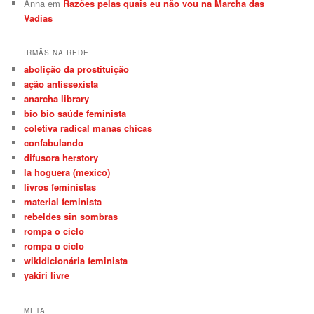
Anna
em
Razões pelas quais eu não vou na Marcha das
Vadias
IRMÃS NA REDE
abolição da prostituição
ação antissexista
anarcha library
bio bio saúde feminista
coletiva radical manas chicas
confabulando
difusora herstory
la hoguera (mexico)
livros feministas
material feminista
rebeldes sin sombras
rompa o ciclo
rompa o ciclo
wikidicionária feminista
yakiri livre
META