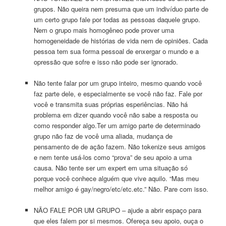
grupos. Não queira nem presuma que um indivíduo parte de
um certo grupo fale por todas as pessoas daquele grupo.
Nem o grupo mais homogêneo pode prover uma
homogeneidade de histórias de vida nem de opiniões. Cada
pessoa tem sua forma pessoal de enxergar o mundo e a
opressão que sofre e isso não pode ser ignorado.
Não tente falar por um grupo inteiro, mesmo quando você
faz parte dele, e especialmente se você não faz. Fale por
você e transmita suas próprias esperiências. Não há
problema em dizer quando você não sabe a resposta ou
como responder algo.Ter um amigo parte de determinado
grupo não faz de você uma aliada, mudança de
pensamento de de ação fazem. Não tokenize seus amigos
e nem tente usá-los como “prova” de seu apoio a uma
causa. Não tente ser um expert em uma situação só
porque você conhece alguém que vive aquilo. “Mas meu
melhor amigo é gay/negro/etc/etc.etc.” Não. Pare com isso.
NÃO
FALE
POR
UM
GRUPO
– ajude a abrir espaço para
que eles falem por si mesmos. Ofereça seu apoio, ouça o