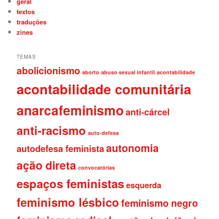
geral
textos
traduções
zines
TEMAS
abolicionismo
aborto
abuso sexual infantil
acontabilidade
acontabilidade comunitária
anarcafeminismo
anti-cárcel
anti-racismo
auto-defesa
autonomia
autodefesa feminista
ação direta
convocatórias
espaços feministas
esquerda
feminismo lésbico
feminismo negro