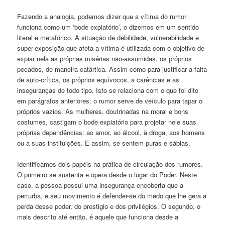
Fazendo a analogia, podemos dizer que a vítima do rumor
funciona como um ‘bode expiatório’, o dizemos em um sentido
literal e metafórico. A situação de debilidade, vulnerabilidade e
super-exposição que afeta a vítima é utilizada com o objetivo de
expiar nela as próprias misérias não-assumidas, os próprios
pecados, de maneira catártica. Assim como para justificar a falta
de auto-crítica, os próprios equívocos, a carências e as
inseguranças de todo tipo. Isto se relaciona com o que foi dito
em parágrafos anteriores: o rumor serve de veículo para tapar o
próprios vazios. As mulheres, doutrinadas na moral e bons
costumes, castigam o bode expiatório para projetar nele suas
próprias dependências: ao amor, ao álcool, à droga, aos homens
ou a suas instituições. E assim, se sentem puras e sábias.
Identificamos dois papéis na prática de circulação dos rumores.
O primeiro se sustenta e opera desde o lugar do Poder. Neste
caso, a pessoa possui uma insegurança encoberta que a
perturba, e seu movimento é defender-se do medo que lhe gera a
perda desse poder, do prestigio e dos privilégios. O segundo, o
mais descrito até então, é aquele que funciona desde a