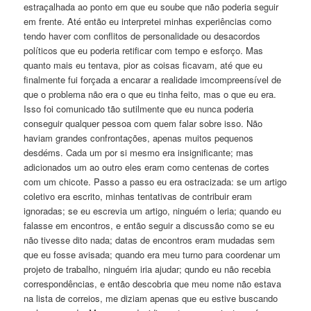
estraçalhada ao ponto em que eu soube que não poderia seguir
em frente. Até então eu interpretei minhas experiências como
tendo haver com conflitos de personalidade ou desacordos
políticos que eu poderia retificar com tempo e esforço. Mas
quanto mais eu tentava, pior as coisas ficavam, até que eu
finalmente fui forçada a encarar a realidade imcompreensível de
que o problema não era o que eu tinha feito, mas o que eu era.
Isso foi comunicado tão sutilmente que eu nunca poderia
conseguir qualquer pessoa com quem falar sobre isso. Não
haviam grandes confrontações, apenas muitos pequenos
desdéms. Cada um por si mesmo era insignificante; mas
adicionados um ao outro eles eram como centenas de cortes
com um chicote. Passo a passo eu era ostracizada: se um artigo
coletivo era escrito, minhas tentativas de contribuir eram
ignoradas; se eu escrevia um artigo, ninguém o leria; quando eu
falasse em encontros, e então seguir a discussão como se eu
não tivesse dito nada; datas de encontros eram mudadas sem
que eu fosse avisada; quando era meu turno para coordenar um
projeto de trabalho, ninguém iria ajudar; qundo eu não recebia
correspondências, e então descobria que meu nome não estava
na lista de correios, me diziam apenas que eu estive buscando