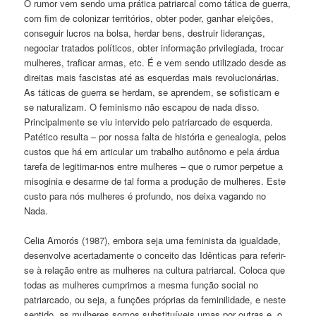
O rumor vem sendo uma prática patriarcal como tática de guerra,
com fim de colonizar territórios, obter poder, ganhar eleições,
conseguir lucros na bolsa, herdar bens, destruir lideranças,
negociar tratados políticos, obter informação privilegiada, trocar
mulheres, traficar armas, etc. É e vem sendo utilizado desde as
direitas mais fascistas até as esquerdas mais revolucionárias.
As táticas de guerra se herdam, se aprendem, se sofisticam e
se naturalizam. O feminismo não escapou de nada disso.
Principalmente se viu intervido pelo patriarcado de esquerda.
Patético resulta – por nossa falta de história e genealogia, pelos
custos que há em articular um trabalho autônomo e pela árdua
tarefa de legitimar-nos entre mulheres – que o rumor perpetue a
misoginia e desarme de tal forma a produção de mulheres. Este
custo para nós mulheres é profundo, nos deixa vagando no
Nada.
Celia Amorós (1987), embora seja uma feminista da igualdade,
desenvolve acertadamente o conceito das Idênticas para referir-
se à relação entre as mulheres na cultura patriarcal. Coloca que
todas as mulheres cumprimos a mesma função social no
patriarcado, ou seja, a funções próprias da feminilidade, e neste
sentido, as mulheres somos substituíveis umas por outras e, o