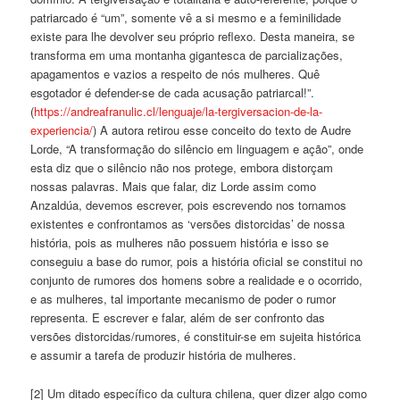
patriarcado é “um”, somente vê a si mesmo e a feminilidade
existe para lhe devolver seu próprio reflexo. Desta maneira, se
transforma em uma montanha gigantesca de parcializações,
apagamentos e vazios a respeito de nós mulheres. Quê
esgotador é defender-se de cada acusação patriarcal!”.
(
https://andreafranulic.cl/lenguaje/la-tergiversacion-de-la-
experiencia/
) A autora retirou esse conceito do texto de Audre
Lorde, “A transformação do silêncio em linguagem e ação”, onde
esta diz que o silêncio não nos protege, embora distorçam
nossas palavras. Mais que falar, diz Lorde assim como
Anzaldúa, devemos escrever, pois escrevendo nos tornamos
existentes e confrontamos as ‘versões distorcidas’ de nossa
história, pois as mulheres não possuem história e isso se
conseguiu a base do rumor, pois a história oficial se constitui no
conjunto de rumores dos homens sobre a realidade e o ocorrido,
e as mulheres, tal importante mecanismo de poder o rumor
representa. E escrever e falar, além de ser confronto das
versões distorcidas/rumores, é constituir-se em sujeita histórica
e assumir a tarefa de produzir história de mulheres.
[2] Um ditado específico da cultura chilena, quer dizer algo como