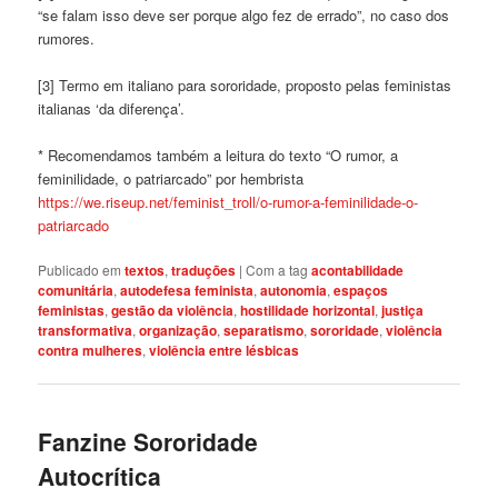
“se falam isso deve ser porque algo fez de errado”, no caso dos
rumores.
[3] Termo em italiano para sororidade, proposto pelas feministas
italianas ‘da diferença’.
* Recomendamos também a leitura do texto “O rumor, a
feminilidade, o patriarcado” por hembrista
https://we.riseup.net/feminist_troll/o-rumor-a-feminilidade-o-
patriarcado
Publicado em
textos
,
traduções
|
Com a tag
acontabilidade
comunitária
,
autodefesa feminista
,
autonomia
,
espaços
feministas
,
gestão da violência
,
hostilidade horizontal
,
justiça
transformativa
,
organização
,
separatismo
,
sororidade
,
violência
contra mulheres
,
violência entre lésbicas
Fanzine Sororidade
Autocrítica