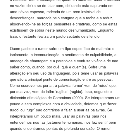
no vazio: deixa-se de falar com, deixando esta capturada em
uma névoa espessa, rodeada de um arco invisível de
desconfianças, marcada pelo estigma que a tacha e a reduz,
absorvendo-lhe as forças pensantes e criativas, como se estas
existissem de sobra neste mundo deshumanizado. Enquanto
isso, o restante realiza um pacto sectário de silencio.
Quem padece o rumor sofre um tipo específico de maltrato: o
isolamento, a incomunicação, o sentimento de culpabilidade, a
ameaça da chantagem e a paranóica e confusa vivência de não
saber como, quando, por quê, quê e quem(s). Sofre uma
alteração em seu uso da linguagem, pois teme usar as palavras,
que são a principal ponte de comunicação entre as pessoas.
Como escrevemos por aí, a palavra ‘rumor’ vem de ‘ruído’ que,
por sua vez, vem do latim ‘rugitus’ (rugido). Isso, segundo o
dicionário etimológico de Corominas (2000). Se interpretamos um
pouco e sem complexos com a obviedade, diríamos que ‘fazer
ruído’ ou ‘rugir’ são contrários a falar, a usar as palavras. Se
interpretamos um pouco mais, usar as palavras para nos
entendermos nos faz justamente humanas, nos faz sentir bem
quando encontramos pontes de profunda conexão. O rumor