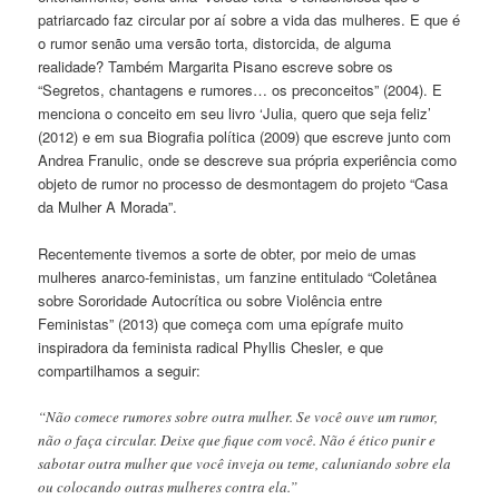
patriarcado faz circular por aí sobre a vida das mulheres. E que é
o rumor senão uma versão torta, distorcida, de alguma
realidade? Também Margarita Pisano escreve sobre os
“Segretos, chantagens e rumores… os preconceitos” (2004). E
menciona o conceito em seu livro ‘Julia, quero que seja feliz’
(2012) e em sua Biografia política (2009) que escreve junto com
Andrea Franulic, onde se descreve sua própria experiência como
objeto de rumor no processo de desmontagem do projeto “Casa
da Mulher A Morada”.
Recentemente tivemos a sorte de obter, por meio de umas
mulheres anarco-feministas, um fanzine entitulado “Coletânea
sobre Sororidade Autocrítica ou sobre Violência entre
Feministas” (2013) que começa com uma epígrafe muito
inspiradora da feminista radical Phyllis Chesler, e que
compartilhamos a seguir:
“Não comece rumores sobre outra mulher. Se você ouve um rumor,
não o faça circular. Deixe que fique com você. Não é ético punir e
sabotar outra mulher que você inveja ou teme, caluniando sobre ela
ou colocando outras mulheres contra ela.”