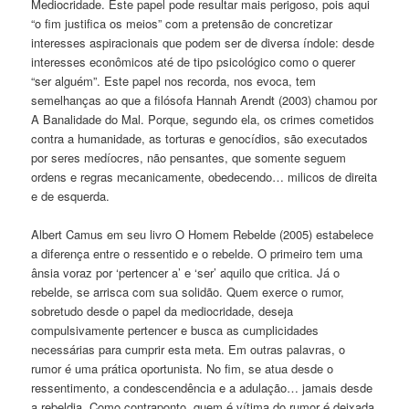
Mediocridade. Este papel pode resultar mais perigoso, pois aqui
“o fim justifica os meios” com a pretensão de concretizar
interesses aspiracionais que podem ser de diversa índole: desde
interesses econômicos até de tipo psicológico como o querer
“ser alguém”. Este papel nos recorda, nos evoca, tem
semelhanças ao que a filósofa Hannah Arendt (2003) chamou por
A Banalidade do Mal. Porque, segundo ela, os crimes cometidos
contra a humanidade, as torturas e genocídios, são executados
por seres medíocres, não pensantes, que somente seguem
ordens e regras mecanicamente, obedecendo… milicos de direita
e de esquerda.
Albert Camus em seu livro O Homem Rebelde (2005) estabelece
a diferença entre o ressentido e o rebelde. O primeiro tem uma
ânsia voraz por ‘pertencer a’ e ‘ser’ aquilo que critica. Já o
rebelde, se arrisca com sua solidão. Quem exerce o rumor,
sobretudo desde o papel da mediocridade, deseja
compulsivamente pertencer e busca as cumplicidades
necessárias para cumprir esta meta. Em outras palavras, o
rumor é uma prática oportunista. No fim, se atua desde o
ressentimento, a condescendência e a adulação… jamais desde
a rebeldia. Como contraponto, quem é vítima do rumor é deixada