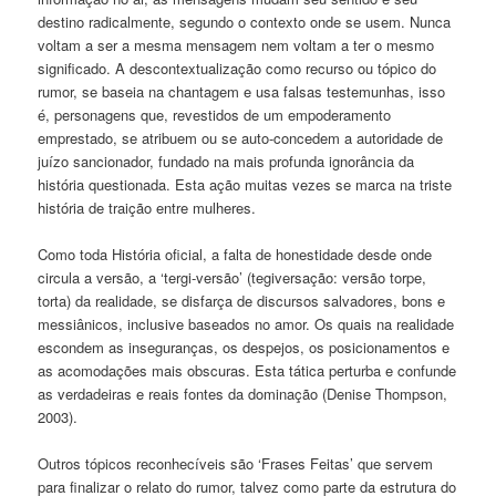
destino radicalmente, segundo o contexto onde se usem. Nunca
voltam a ser a mesma mensagem nem voltam a ter o mesmo
significado. A descontextualização como recurso ou tópico do
rumor, se baseia na chantagem e usa falsas testemunhas, isso
é, personagens que, revestidos de um empoderamento
emprestado, se atribuem ou se auto-concedem a autoridade de
juízo sancionador, fundado na mais profunda ignorância da
história questionada. Esta ação muitas vezes se marca na triste
história de traição entre mulheres.
Como toda História oficial, a falta de honestidade desde onde
circula a versão, a ‘tergi-versão’ (tegiversação: versão torpe,
torta) da realidade, se disfarça de discursos salvadores, bons e
messiânicos, inclusive baseados no amor. Os quais na realidade
escondem as inseguranças, os despejos, os posicionamentos e
as acomodações mais obscuras. Esta tática perturba e confunde
as verdadeiras e reais fontes da dominação (Denise Thompson,
2003).
Outros tópicos reconhecíveis são ‘Frases Feitas’ que servem
para finalizar o relato do rumor, talvez como parte da estrutura do