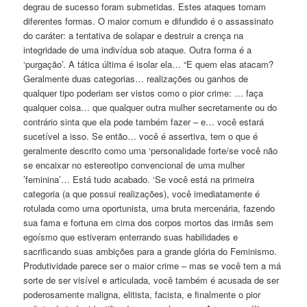
degrau de sucesso foram submetidas. Estes ataques tomam
diferentes formas. O maior comum e difundido é o assassinato
do caráter: a tentativa de solapar e destruir a crença na
integridade de uma indivídua sob ataque. Outra forma é a
‘purgação’. A tática última é isolar ela… “E quem elas atacam?
Geralmente duas categorias… realizações ou ganhos de
qualquer tipo poderiam ser vistos como o pior crime: … faça
qualquer coisa… que qualquer outra mulher secretamente ou do
contrário sinta que ela pode também fazer – e… você estará
sucetível a isso. Se então… você é assertiva, tem o que é
geralmente descrito como uma ‘personalidade forte/se você não
se encaixar no estereotipo convencional de uma mulher
’feminina’… Está tudo acabado. ‘Se você está na primeira
categoria (a que possui realizações), você imediatamente é
rotulada como uma oportunista, uma bruta mercenária, fazendo
sua fama e fortuna em cima dos corpos mortos das irmãs sem
egoísmo que estiveram enterrando suas habilidades e
sacrificando suas ambições para a grande glória do Feminismo.
Produtividade parece ser o maior crime – mas se você tem a má
sorte de ser visível e articulada, você também é acusada de ser
poderosamente maligna, elitista, facista, e finalmente o pior