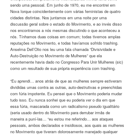
sendo uma pessoal. Em junho de 1970, eu me encontrei em
Nova Iorque coincidentemente com várias feministas de quatro
cidades distintas. Nos juntamos em uma noite por uma
discussão geral sobre o estado do Movimento, e ao invés disso
nos encontramos a nós mesmas discutindo o que aconteceu a
nós. Tínhamos duas coisas em comum; todas tivemos amplas
reputações no Movimento, e todas havíamos sofrido trashing.
Anselma Dell’Olio nos leu uma fala chamada “Divisividade e
Auto-Destruição no Movimento de Mulheres” que ela
recentemente havia dado no Congresso Para Unir Mulheres (sic)
como um resultado de sua própria experiência com trashing.
“Eu aprendi… anos atrás de que as mulheres sempre estiveram
divididas umas contra as outras, auto-destrutivas e preenchidas
com fúria impotente. Eu pensei que o Movimento poderia mudar
tudo isso. Eu nunca sonhei que eu poderia ver o dia em que
essa fúria, mascarada como um radicalismo pseudo igualitário
(seria usado dentro do Movimento para derrubar irmãs de
maneira a puní-las… “eu estou me referindo… aos ataques
pessoais, ambos declarados e insidiosos, aos quais as mulheres
no Movimento que tiveram dolorosamente manejado qualquer