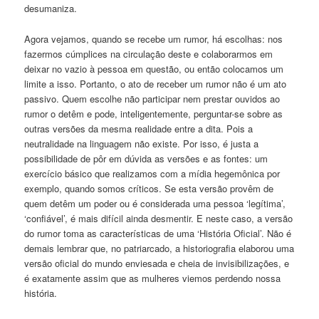
desumaniza.
Agora vejamos, quando se recebe um rumor, há escolhas: nos
fazermos cúmplices na circulação deste e colaborarmos em
deixar no vazio à pessoa em questão, ou então colocamos um
limite a isso. Portanto, o ato de receber um rumor não é um ato
passivo. Quem escolhe não participar nem prestar ouvidos ao
rumor o detêm e pode, inteligentemente, perguntar-se sobre as
outras versões da mesma realidade entre a dita. Pois a
neutralidade na linguagem não existe. Por isso, é justa a
possibilidade de pôr em dúvida as versões e as fontes: um
exercício básico que realizamos com a mídia hegemônica por
exemplo, quando somos críticos. Se esta versão provêm de
quem detêm um poder ou é considerada uma pessoa ‘legítima’,
‘confiável’, é mais difícil ainda desmentir. E neste caso, a versão
do rumor toma as características de uma ‘História Oficial’. Não é
demais lembrar que, no patriarcado, a historiografia elaborou uma
versão oficial do mundo enviesada e cheia de invisibilizações, e
é exatamente assim que as mulheres viemos perdendo nossa
história.