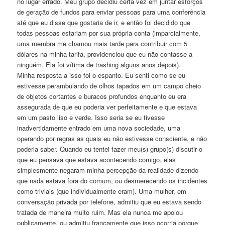
no lugar errado. Meu grupo decidiu certa vez em juntar esforços
de geração de fundos para enviar pessoas para uma conferência
até que eu disse que gostaria de ir, e então foi decidido que
todas pessoas estariam por sua própria conta (imparcialmente,
uma membra me chamou mais tarde para contribuir com 5
dólares na minha tarifa, providenciou que eu não contasse a
ninguém. Ela foi vítima de trashing alguns anos depois).
Minha resposta a isso foi o espanto. Eu senti como se eu
estivesse perambulando de olhos tapados em um campo cheio
de objetos cortantes e buracos profundos enquanto eu era
assegurada de que eu poderia ver perfeitamente e que estava
em um pasto liso e verde. Isso seria se eu tivesse
inadvertidamente entrado em uma nova sociedade, uma
operando por regras as quais eu não estivesse consciente, e não
poderia saber. Quando eu tentei fazer meu(s) grupo(s) discutir o
que eu pensava que estava acontecendo comigo, elas
simplesmente negaram minha percepção da realidade dizendo
que nada estava fora do comum, ou desmerecendo os incidentes
como triviais (que individualmente eram). Uma mulher, em
conversação privada por telefone, admitiu que eu estava sendo
tratada de maneira muito ruim. Mas ela nunca me apoiou
publicamente, ou admitiu francamente que isso ocorria porque