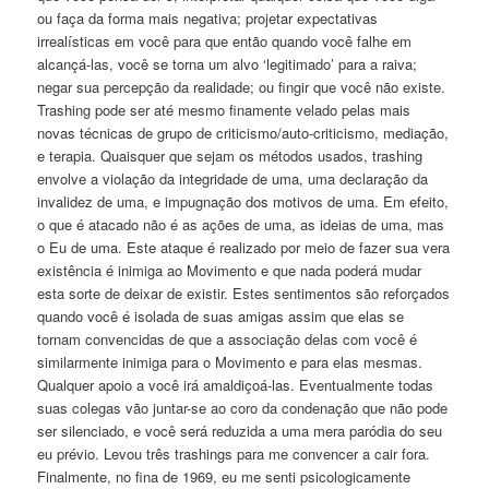
ou faça da forma mais negativa; projetar expectativas
irrealísticas em você para que então quando você falhe em
alcançá-las, você se torna um alvo ‘legitimado’ para a raiva;
negar sua percepção da realidade; ou fingir que você não existe.
Trashing pode ser até mesmo finamente velado pelas mais
novas técnicas de grupo de criticismo/auto-criticismo, mediação,
e terapia. Quaisquer que sejam os métodos usados, trashing
envolve a violação da integridade de uma, uma declaração da
invalidez de uma, e impugnação dos motivos de uma. Em efeito,
o que é atacado não é as ações de uma, as ideias de uma, mas
o Eu de uma. Este ataque é realizado por meio de fazer sua vera
existência é inimiga ao Movimento e que nada poderá mudar
esta sorte de deixar de existir. Estes sentimentos são reforçados
quando você é isolada de suas amigas assim que elas se
tornam convencidas de que a associação delas com você é
similarmente inimiga para o Movimento e para elas mesmas.
Qualquer apoio a você irá amaldiçoá-las. Eventualmente todas
suas colegas vão juntar-se ao coro da condenação que não pode
ser silenciado, e você será reduzida a uma mera paródia do seu
eu prévio. Levou três trashings para me convencer a cair fora.
Finalmente, no fina de 1969, eu me senti psicologicamente