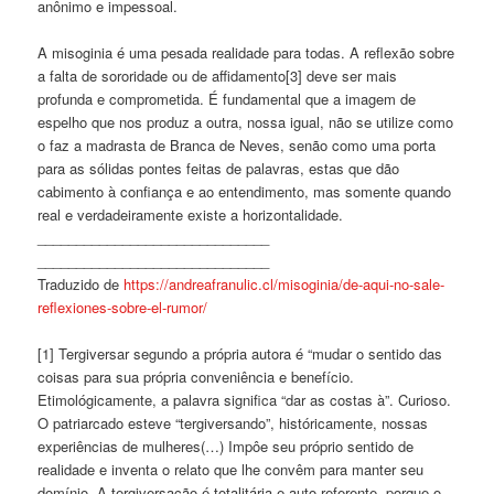
anônimo e impessoal.
A misoginia é uma pesada realidade para todas. A reflexão sobre
a falta de sororidade ou de affidamento[3] deve ser mais
profunda e comprometida. É fundamental que a imagem de
espelho que nos produz a outra, nossa igual, não se utilize como
o faz a madrasta de Branca de Neves, senão como uma porta
para as sólidas pontes feitas de palavras, estas que dão
cabimento à confiança e ao entendimento, mas somente quando
real e verdadeiramente existe a horizontalidade.
______________________________
______________________________
Traduzido de
https://andreafranulic.cl/misoginia/de-aqui-no-sale-
reflexiones-sobre-el-rumor/
[1] Tergiversar segundo a própria autora é “mudar o sentido das
coisas para sua própria conveniência e benefício.
Etimológicamente, a palavra significa “dar as costas à”. Curioso.
O patriarcado esteve “tergiversando”, históricamente, nossas
experiências de mulheres(…) Impôe seu próprio sentido de
realidade e inventa o relato que lhe convêm para manter seu
domínio. A tergiversação é totalitária e auto-referente, porque o