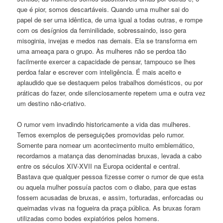
que é pior, somos descartáveis. Quando uma mulher sai do
papel de ser uma idêntica, de uma igual a todas outras, e rompe
com os desígnios da feminilidade, sobressaindo, isso gera
misoginia, invejas e medos nas demais. Ela se transforma em
uma ameaça para o grupo. Às mulheres não se perdoa tão
facilmente exercer a capacidade de pensar, tampouco se lhes
perdoa falar e escrever com inteligência. É mais aceito e
aplaudido que se destaquem pelos trabalhos domésticos, ou por
práticas do fazer, onde silenciosamente repetem uma e outra vez
um destino não-criativo.
O rumor vem invadindo historicamente a vida das mulheres.
Temos exemplos de perseguições promovidas pelo rumor.
Somente para nomear um acontecimento muito emblemático,
recordamos a matança das denominadas bruxas, levada a cabo
entre os séculos XIV-XVII na Europa ocidental e central.
Bastava que qualquer pessoa fizesse correr o rumor de que esta
ou aquela mulher possuía pactos com o diabo, para que estas
fossem acusadas de bruxas, e assim, torturadas, enforcadas ou
queimadas vivas na fogueira da praça pública. As bruxas foram
utilizadas como bodes expiatórios pelos homens.