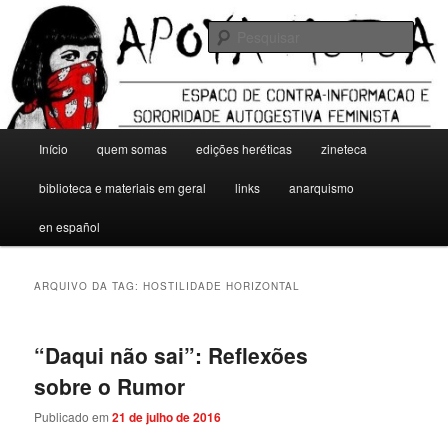
Pular
Pular
para
para
Pesqu
o
o
conteúdo
conteúdo
Apoya Mutua
principal
secundário
Menu
Início
quem somas
edições heréticas
zineteca
principal
biblioteca e materiais em geral
links
anarquismo
en español
ARQUIVO DA TAG:
HOSTILIDADE HORIZONTAL
“Daqui não sai”: Reflexões
sobre o Rumor
Publicado em
21 de julho de 2016