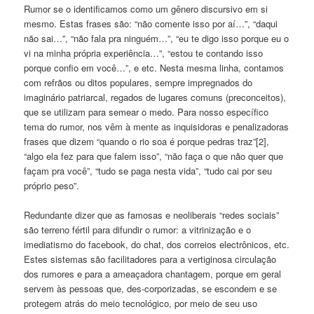
Rumor se o identificamos como um gênero discursivo em si
mesmo. Estas frases são: “não comente isso por aí…”, “daqui
não sai…”, “não fala pra ninguém…”, “eu te digo isso porque eu o
vi na minha própria experiência…”, “estou te contando isso
porque confio em você…”, e etc. Nesta mesma linha, contamos
com refrãos ou ditos populares, sempre impregnados do
imaginário patriarcal, regados de lugares comuns (preconceitos),
que se utilizam para semear o medo. Para nosso específico
tema do rumor, nos vêm à mente as inquisidoras e penalizadoras
frases que dizem “quando o rio soa é porque pedras traz”[2],
“algo ela fez para que falem isso”, “não faça o que não quer que
façam pra você”, “tudo se paga nesta vida”, “tudo cai por seu
próprio peso”.
Redundante dizer que as famosas e neoliberais “redes sociais”
são terreno fértil para difundir o rumor: a vitrinização e o
imediatismo do facebook, do chat, dos correios electrônicos, etc.
Estes sistemas são facilitadores para a vertiginosa circulação
dos rumores e para a ameaçadora chantagem, porque em geral
servem às pessoas que, des-corporizadas, se escondem e se
protegem atrás do meio tecnológico, por meio de seu uso