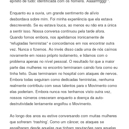
epíteto de tudo: identificada com os homens. Aaaarrrrggg!’”.
Enquanto eu a ouvia, um grande sentimento de alívio
desbordava sobre mim. Foi minha experiência que ela estava
descrevendo. Se eu estava louca, ao menos eu não era a única
a sentir isso. Nossa conversa continuou pela tarde afora.
Quando fomos embora, nos apelidamos ironicamente de
“refugiadas feministas” e concordamos em nos encontrar outra
vez. Nunca o fizemos. Ao invés disso cada uma de nós caímos
novamente em nosso próprio isolamento, e lidamos com o
problema apenas no nível pessoal. O resultado foi que a maior
parte das mulheres no encontro terminaram caindo fora como eu
tinha feito. Duas terminaram no hospital com ataques de nervos.
Embora todas seguiram como dedicadas feministas, nenhuma
realmente contribuiu com seus talentos para o Movimento como
elas poderiam. Embora nunca nos tenhamos visto outra vez,
nossos números cresceram enquanto a doença da auto-
destrutividade lentamente engolfou o Movimento.
Ao longo dos anos eu estive conversando com muitas mulheres
que sofreram ‘trashing’. Como um câncer, os ataques se
espalharam desde aquelas que tinham reputações para aquelas