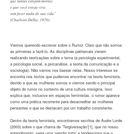
que tantas estejam mortas
e que você esteja viva
sem fazer nada de sua vida”
(Charlotte Delbo, 1970).
Viemos querendo escrever sobre o Rumor. Claro que não somos
as primeiras a fazê-lo. As disciplinas patriarcais vieram
realizando teorizações sobre o tema (a psicologia experimental,
a psicologia social, a psicanálise, a teoria da comunicação e a
sociologia). Não vamos nos basear nelas. Nosso interesse se
encontra nos textos que pudemos encontrar na teoria feminista,
devido a que as mulheres somos e viemos sendo o principal
objeto do rumor no contexto de uma cultura misógina. Isso
explica que, inclusive em espaços feministas, o rumor aparece
como uma prática recorrente para desacreditar as mulheres
pensantes e que se destacam por um trabalho consistente.
Dentro da teoria feminista, encontramos escritos de Audre Lorde
(2003) sobre o que chama de ‘Tergiversação’[1], que no nosso
entendimento, seria uma ‘versão torta’ e tendenciosa que o