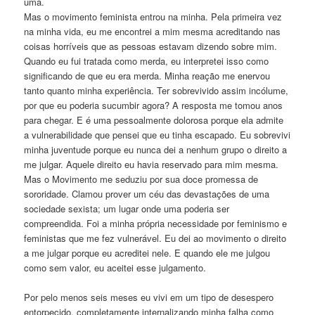
uma.
Mas o movimento feminista entrou na minha. Pela primeira vez
na minha vida, eu me encontrei a mim mesma acreditando nas
coisas horríveis que as pessoas estavam dizendo sobre mim.
Quando eu fui tratada como merda, eu interpretei isso como
significando de que eu era merda. Minha reação me enervou
tanto quanto minha experiência. Ter sobrevivido assim incólume,
por que eu poderia sucumbir agora? A resposta me tomou anos
para chegar. E é uma pessoalmente dolorosa porque ela admite
a vulnerabilidade que pensei que eu tinha escapado. Eu sobrevivi
minha juventude porque eu nunca dei a nenhum grupo o direito a
me julgar. Aquele direito eu havia reservado para mim mesma.
Mas o Movimento me seduziu por sua doce promessa de
sororidade. Clamou prover um céu das devastações de uma
sociedade sexista; um lugar onde uma poderia ser
compreendida. Foi a minha própria necessidade por feminismo e
feministas que me fez vulnerável. Eu dei ao movimento o direito
a me julgar porque eu acreditei nele. E quando ele me julgou
como sem valor, eu aceitei esse julgamento.
Por pelo menos seis meses eu vivi em um tipo de desespero
entorpecido, completamente internalizando minha falha como