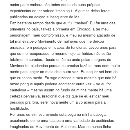
maior parte embora não todos contando suas próprias
experiências de ter sofrido ’trashing’1. Algumas delas foram
publicadas na edição subsequente de Ms.
Faz bastante tempo desde que eu fui ‘trashed’. Eu fui uma das
primeiras no país, talvez a primeira em Chicago, a ter meu
personagem, meu compromisso, e meu eu mesmo atacado de
tal maneira pelo Movimento de mulheres que me deixou
arrasada, em pedaços e incapaz de funcionar. Levou anos para
que eu me recuperasse, e mesmo hoje as feridas não estão
totalmente curadas. Desde então eu ando pelas margens do
Movimento, ajudandoo porque eu preciso fazê-lo, mas com muito
medo para lançar ao meio dele outra vez. Eu sequer sei bem do
que eu tenho medo. Eu sigo dizendo a mim mesma que não há
razão por que aquilo poderia acontecer outra vez – se eu for
cautelosa – mesmo assim no fundo da minha mente há uma
certeza pervasiva, irracional que diz que se eu esticar meu
pescoço pra fora, serei novamente um alvo aceso para a
hostilidade.
Por anos eu vim escrevendo esta peça na minha cabeça,
usualmente como uma fala para uma variedade de audiências
imaginárias do Movimento de Mulheres. Mas eu nunca tinha