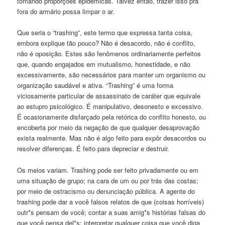
tomando proporções epidêmicas. Talvez então, trazer isso pra
fora do armário possa limpar o ar.
Que seria o “trashing”, este termo que expressa tanta coisa,
embora explique tão pouco? Não é desacordo, não é conflito,
não é oposição. Estes são fenômenos ordinariamente perfeitos
que, quando engajados em mutualismo, honestidade, e não
excessivamente, são necessários para manter um organismo ou
organização saudável e ativa. “Trashing” é uma forma
viciosamente particular de assassinato de caráter que equivale
ao estupro psicológico. É manipulativo, desonesto e excessivo.
É ocasionamente disfarçado pela retórica do conflito honesto, ou
encoberta por meio da negação de que qualquer desaprovação
exista realmente. Mas não é algo feito para expôr desacordos ou
resolver diferenças. É feito para depreciar e destruir.
Os meios variam. Trashing pode ser feito privadamente ou em
uma situação de grupo; na cara de um ou por trás das costas;
por meio de ostracismo ou denunciação pública. A agente do
trashing pode dar a você falsos relatos de que (coisas horríveis)
outr*s pensam de você; contar a suas amig*s histórias falsas do
que você pensa del*s; interpretar qualquer coisa que você diga