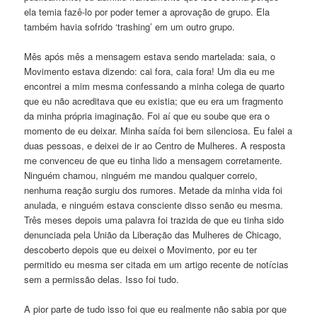
ela temia fazê-lo por poder temer a aprovação de grupo. Ela
também havia sofrido ‘trashing’ em um outro grupo.
Mês após mês a mensagem estava sendo martelada: saia, o
Movimento estava dizendo: cai fora, caia fora! Um dia eu me
encontrei a mim mesma confessando a minha colega de quarto
que eu não acreditava que eu existia; que eu era um fragmento
da minha própria imaginação. Foi aí que eu soube que era o
momento de eu deixar. Minha saída foi bem silenciosa. Eu falei a
duas pessoas, e deixei de ir ao Centro de Mulheres. A resposta
me convenceu de que eu tinha lido a mensagem corretamente.
Ninguém chamou, ninguém me mandou qualquer correio,
nenhuma reação surgiu dos rumores. Metade da minha vida foi
anulada, e ninguém estava consciente disso senão eu mesma.
Três meses depois uma palavra foi trazida de que eu tinha sido
denunciada pela União da Liberação das Mulheres de Chicago,
descoberto depois que eu deixei o Movimento, por eu ter
permitido eu mesma ser citada em um artigo recente de notícias
sem a permissão delas. Isso foi tudo.
A pior parte de tudo isso foi que eu realmente não sabia por que