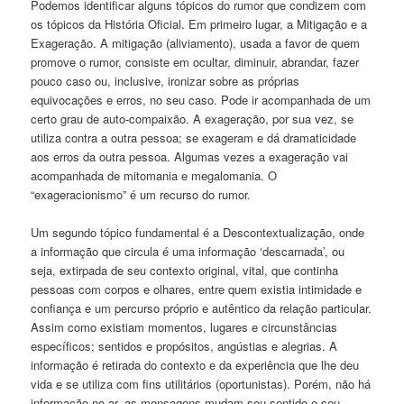
Podemos identificar alguns tópicos do rumor que condizem com
os tópicos da História Oficial. Em primeiro lugar, a Mitigação e a
Exageração. A mitigação (aliviamento), usada a favor de quem
promove o rumor, consiste em ocultar, diminuir, abrandar, fazer
pouco caso ou, inclusive, ironizar sobre as próprias
equivocações e erros, no seu caso. Pode ir acompanhada de um
certo grau de auto-compaixão. A exageração, por sua vez, se
utiliza contra a outra pessoa; se exageram e dá dramaticidade
aos erros da outra pessoa. Algumas vezes a exageração vai
acompanhada de mitomania e megalomania. O
“exageracionismo” é um recurso do rumor.
Um segundo tópico fundamental é a Descontextualização, onde
a informação que circula é uma informação ‘descarnada’, ou
seja, extirpada de seu contexto original, vital, que continha
pessoas com corpos e olhares, entre quem existia intimidade e
confiança e um percurso próprio e autêntico da relação particular.
Assim como existiam momentos, lugares e circunstâncias
específicos; sentidos e propósitos, angústias e alegrias. A
informação é retirada do contexto e da experiência que lhe deu
vida e se utiliza com fins utilitários (oportunistas). Porém, não há
informação no ar, as mensagens mudam seu sentido e seu