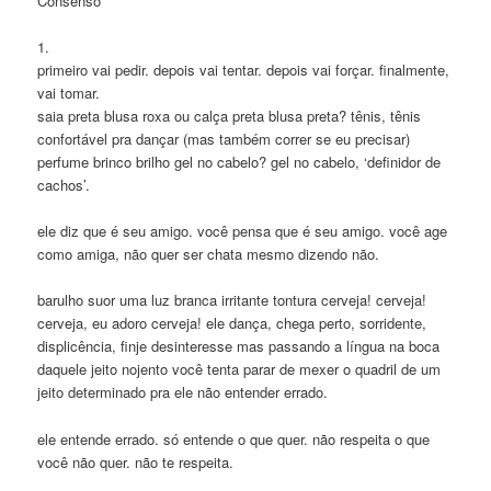
Consenso
1.
primeiro vai pedir. depois vai tentar. depois vai forçar. finalmente,
vai tomar.
saia preta blusa roxa ou calça preta blusa preta? tênis, tênis
confortável pra dançar (mas também correr se eu precisar)
perfume brinco brilho gel no cabelo? gel no cabelo, ‘definidor de
cachos’.
ele diz que é seu amigo. você pensa que é seu amigo. você age
como amiga, não quer ser chata mesmo dizendo não.
barulho suor uma luz branca irritante tontura cerveja! cerveja!
cerveja, eu adoro cerveja! ele dança, chega perto, sorridente,
displicência, finje desinteresse mas passando a língua na boca
daquele jeito nojento você tenta parar de mexer o quadril de um
jeito determinado pra ele não entender errado.
ele entende errado. só entende o que quer. não respeita o que
você não quer. não te respeita.