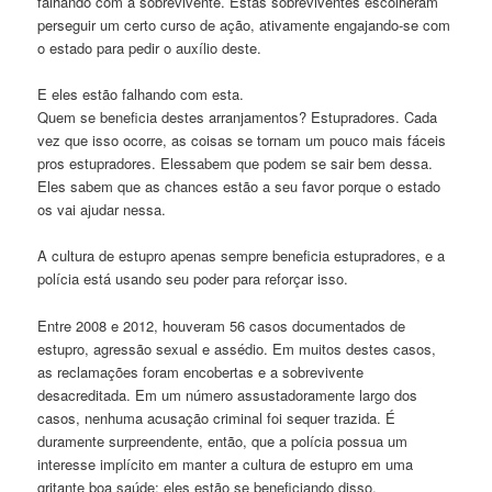
falhando com a sobrevivente. Estas sobreviventes escolheram
perseguir um certo curso de ação, ativamente engajando-se com
o estado para pedir o auxílio deste.
E eles estão falhando com esta.
Quem se beneficia destes arranjamentos? Estupradores. Cada
vez que isso ocorre, as coisas se tornam um pouco mais fáceis
pros estupradores. Elessabem que podem se sair bem dessa.
Eles sabem que as chances estão a seu favor porque o estado
os vai ajudar nessa.
A cultura de estupro apenas sempre beneficia estupradores, e a
polícia está usando seu poder para reforçar isso.
Entre 2008 e 2012, houveram 56 casos documentados de
estupro, agressão sexual e assédio. Em muitos destes casos,
as reclamações foram encobertas e a sobrevivente
desacreditada. Em um número assustadoramente largo dos
casos, nenhuma acusação criminal foi sequer trazida. É
duramente surpreendente, então, que a polícia possua um
interesse implícito em manter a cultura de estupro em uma
gritante boa saúde: eles estão se beneficiando disso.