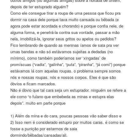
outros amigos (ou algumas amigas) sobre a noitada de ontem,
depois de ter estuprado alguém?
Como ele consegue tirar a roupa de uma pessoa que ficou pra
dormir na casa dele porque tava muito cansada ou bêbada (e
agora pode estar acordada e chorando) e porque confia nele, de
alguma forma, e penetrá-la contra sua vontade, passar a mão
nela, imobilizá-la, ignorar seus gritos ou apelos ou pedidos?
Fico lembrando de quando as meninas íamos de saia pra ver
umas bandas e não só estávamos sujeitas a dedadas (no
mínimo), como também poderíamos ser ‘xingadas’ de
promíscuas (“vadia”, “galinha”, “puta”, “piranha”, “já comi”) porque
estávamos lá com aquelas roupas. o problema sempre somos
nós e nossas roupas. nós e nossos corpos. Eles é que são
óbvios e ficam marcados.
Não é óbvio que tal cara seja um estuprador. ninguém se refere a
ele como “o fulano que embebeda as minas e estupra elas
depois”. muito em parte porque
1) Além da mina e do cara, poucas pessoas vão saber disso e
2) Isso nem é considerado estupro por muitos caras. é como se
fosse a punição por estarmos de saia
dormindo/bêbadas/cansadas/ali.