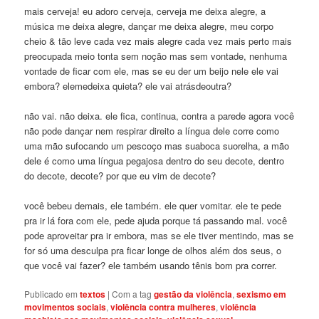
mais cerveja! eu adoro cerveja, cerveja me deixa alegre, a
música me deixa alegre, dançar me deixa alegre, meu corpo
cheio & tão leve cada vez mais alegre cada vez mais perto mais
preocupada meio tonta sem noção mas sem vontade, nenhuma
vontade de ficar com ele, mas se eu der um beijo nele ele vai
embora? elemedeixa quieta? ele vai atrásdeoutra?
não vai. não deixa. ele fica, continua, contra a parede agora você
não pode dançar nem respirar direito a língua dele corre como
uma mão sufocando um pescoço mas suaboca suorelha, a mão
dele é como uma língua pegajosa dentro do seu decote, dentro
do decote, decote? por que eu vim de decote?
você bebeu demais, ele também. ele quer vomitar. ele te pede
pra ir lá fora com ele, pede ajuda porque tá passando mal. você
pode aproveitar pra ir embora, mas se ele tiver mentindo, mas se
for só uma desculpa pra ficar longe de olhos além dos seus, o
que você vai fazer? ele também usando tênis bom pra correr.
Publicado em
textos
|
Com a tag
gestão da violência
,
sexismo em
movimentos sociais
,
violência contra mulheres
,
violência