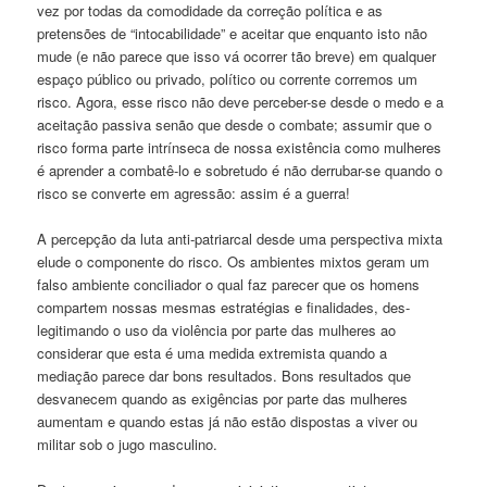
vez por todas da comodidade da correção política e as
pretensões de “intocabilidade” e aceitar que enquanto isto não
mude (e não parece que isso vá ocorrer tão breve) em qualquer
espaço público ou privado, político ou corrente corremos um
risco. Agora, esse risco não deve perceber-se desde o medo e a
aceitação passiva senão que desde o combate; assumir que o
risco forma parte intrínseca de nossa existência como mulheres
é aprender a combatê-lo e sobretudo é não derrubar-se quando o
risco se converte em agressão: assim é a guerra!
A percepção da luta anti-patriarcal desde uma perspectiva mixta
elude o componente do risco. Os ambientes mixtos geram um
falso ambiente conciliador o qual faz parecer que os homens
compartem nossas mesmas estratégias e finalidades, des-
legitimando o uso da violência por parte das mulheres ao
considerar que esta é uma medida extremista quando a
mediação parece dar bons resultados. Bons resultados que
desvanecem quando as exigências por parte das mulheres
aumentam e quando estas já não estão dispostas a viver ou
militar sob o jugo masculino.