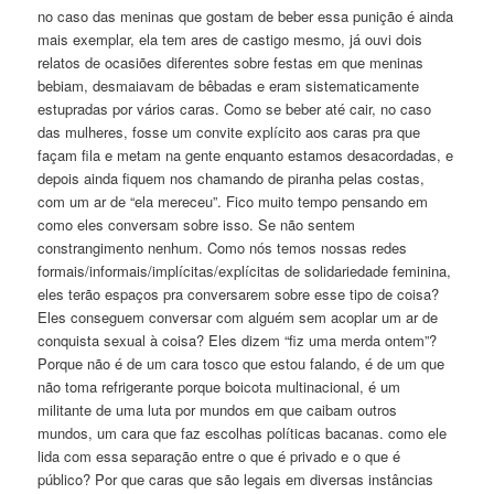
no caso das meninas que gostam de beber essa punição é ainda
mais exemplar, ela tem ares de castigo mesmo, já ouvi dois
relatos de ocasiões diferentes sobre festas em que meninas
bebiam, desmaiavam de bêbadas e eram sistematicamente
estupradas por vários caras. Como se beber até cair, no caso
das mulheres, fosse um convite explícito aos caras pra que
façam fila e metam na gente enquanto estamos desacordadas, e
depois ainda fiquem nos chamando de piranha pelas costas,
com um ar de “ela mereceu”. Fico muito tempo pensando em
como eles conversam sobre isso. Se não sentem
constrangimento nenhum. Como nós temos nossas redes
formais/informais/implícitas/explícitas de solidariedade feminina,
eles terão espaços pra conversarem sobre esse tipo de coisa?
Eles conseguem conversar com alguém sem acoplar um ar de
conquista sexual à coisa? Eles dizem “fiz uma merda ontem”?
Porque não é de um cara tosco que estou falando, é de um que
não toma refrigerante porque boicota multinacional, é um
militante de uma luta por mundos em que caibam outros
mundos, um cara que faz escolhas políticas bacanas. como ele
lida com essa separação entre o que é privado e o que é
público? Por que caras que são legais em diversas instâncias