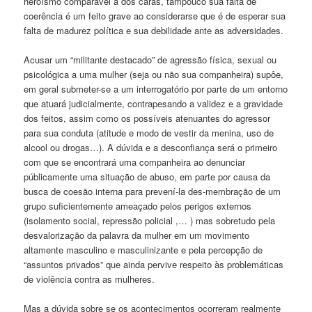
heroísmo comparável a dos caras, tampouco sua falta de
coerência é um feito grave ao considerarse que é de esperar sua
falta de madurez política e sua debilidade ante as adversidades.
Acusar um “militante destacado” de agressão física, sexual ou
psicológica a uma mulher (seja ou não sua companheira) supôe,
em geral submeter-se a um interrogatório por parte de um entorno
que atuará judicialmente, contrapesando a validez e a gravidade
dos feitos, assim como os possíveis atenuantes do agressor
para sua conduta (atitude e modo de vestir da menina, uso de
alcool ou drogas…). A dúvida e a desconfiança será o primeiro
com que se encontrará uma companheira ao denunciar
públicamente uma situação de abuso, em parte por causa da
busca de coesão interna para prevení-la des-membração de um
grupo suficientemente ameaçado pelos perigos externos
(isolamento social, repressão policial ,… ) mas sobretudo pela
desvalorização da palavra da mulher em um movimento
altamente masculino e masculinizante e pela percepção de
“assuntos privados” que ainda pervive respeito às problemáticas
de violência contra as mulheres.
Mas a dúvida sobre se os acontecimentos ocorreram realmente