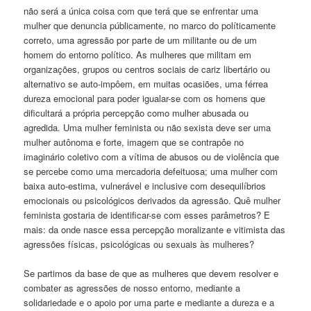
não será a única coisa com que terá que se enfrentar uma
mulher que denuncia públicamente, no marco do políticamente
correto, uma agressão por parte de um militante ou de um
homem do entorno político. As mulheres que militam em
organizações, grupos ou centros sociais de cariz libertário ou
alternativo se auto-impôem, em muitas ocasiões, uma férrea
dureza emocional para poder igualar-se com os homens que
dificultará a própria percepção como mulher abusada ou
agredida. Uma mulher feminista ou não sexista deve ser uma
mulher autônoma e forte, imagem que se contrapôe no
imaginário coletivo com a vítima de abusos ou de violência que
se percebe como uma mercadoria defeituosa; uma mulher com
baixa auto-estima, vulnerável e inclusive com desequilíbrios
emocionais ou psicológicos derivados da agressão. Quê mulher
feminista gostaria de identificar-se com esses parâmetros? E
mais: da onde nasce essa percepção moralizante e vitimista das
agressões físicas, psicológicas ou sexuais às mulheres?
Se partimos da base de que as mulheres que devem resolver e
combater as agressões de nosso entorno, mediante a
solidariedade e o apoio por uma parte e mediante a dureza e a