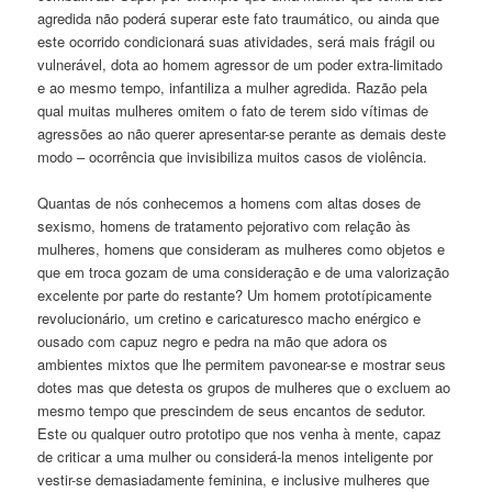
agredida não poderá superar este fato traumático, ou ainda que
este ocorrido condicionará suas atividades, será mais frágil ou
vulnerável, dota ao homem agressor de um poder extra-limitado
e ao mesmo tempo, infantiliza a mulher agredida. Razão pela
qual muitas mulheres omitem o fato de terem sido vítimas de
agressões ao não querer apresentar-se perante as demais deste
modo – ocorrência que invisibiliza muitos casos de violência.
Quantas de nós conhecemos a homens com altas doses de
sexismo, homens de tratamento pejorativo com relação às
mulheres, homens que consideram as mulheres como objetos e
que em troca gozam de uma consideração e de uma valorização
excelente por parte do restante? Um homem prototípicamente
revolucionário, um cretino e caricaturesco macho enérgico e
ousado com capuz negro e pedra na mão que adora os
ambientes mixtos que lhe permitem pavonear-se e mostrar seus
dotes mas que detesta os grupos de mulheres que o excluem ao
mesmo tempo que prescindem de seus encantos de sedutor.
Este ou qualquer outro prototipo que nos venha à mente, capaz
de criticar a uma mulher ou considerá-la menos inteligente por
vestir-se demasiadamente feminina, e inclusive mulheres que