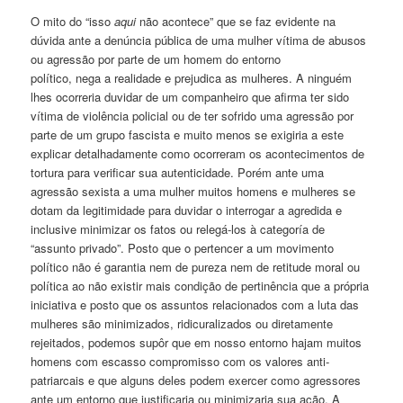
O mito do “isso
aqui
não acontece” que se faz evidente na
dúvida ante a denúncia pública de uma mulher vítima de abusos
ou agressão por parte de um homem do entorno
político, nega a realidade e prejudica as mulheres. A ninguém
lhes ocorreria duvidar de um companheiro que afirma ter sido
vítima de violência policial ou de ter sofrido uma agressão por
parte de um grupo fascista e muito menos se exigiria a este
explicar detalhadamente como ocorreram os acontecimentos de
tortura para verificar sua autenticidade. Porém ante uma
agressão sexista a uma mulher muitos homens e mulheres se
dotam da legitimidade para duvidar o interrogar a agredida e
inclusive minimizar os fatos ou relegá-los à categoría de
“assunto privado”. Posto que o pertencer a um movimento
político não é garantia nem de pureza nem de retitude moral ou
política ao não existir mais condição de pertinência que a própria
iniciativa e posto que os assuntos relacionados com a luta das
mulheres são minimizados, ridicuralizados ou diretamente
rejeitados, podemos supôr que em nosso entorno hajam muitos
homens com escasso compromisso com os valores anti-
patriarcais e que alguns deles podem exercer como agressores
ante um entorno que justificaria ou minimizaria sua ação. A