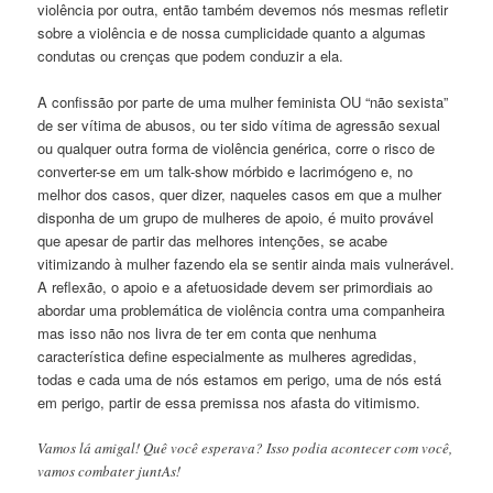
violência por outra, então também devemos nós mesmas refletir
sobre a violência e de nossa cumplicidade quanto a algumas
condutas ou crenças que podem conduzir a ela.
A confissão por parte de uma mulher feminista OU “não sexista”
de ser vítima de abusos, ou ter sido vítima de agressão sexual
ou qualquer outra forma de violência genérica, corre o risco de
converter-se em um talk-show mórbido e lacrimógeno e, no
melhor dos casos, quer dizer, naqueles casos em que a mulher
disponha de um grupo de mulheres de apoio, é muito provável
que apesar de partir das melhores intenções, se acabe
vitimizando à mulher fazendo ela se sentir ainda mais vulnerável.
A reflexão, o apoio e a afetuosidade devem ser primordiais ao
abordar uma problemática de violência contra uma companheira
mas isso não nos livra de ter em conta que nenhuma
característica define especialmente as mulheres agredidas,
todas e cada uma de nós estamos em perigo, uma de nós está
em perigo, partir de essa premissa nos afasta do vitimismo.
Vamos lá amigal! Quê você esperava? Isso podia acontecer com você,
vamos combater juntAs!