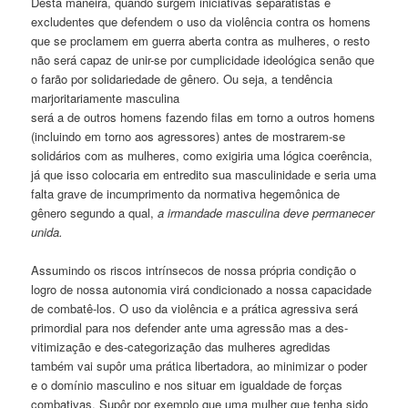
Desta maneira, quando surgem iniciativas separatistas e
excludentes que defendem o uso da violência contra os homens
que se proclamem em guerra aberta contra as mulheres, o resto
não será capaz de unir-se por cumplicidade ideológica senão que
o farão por solidariedade de gênero. Ou seja, a tendência
marjoritariamente masculina
será a de outros homens fazendo filas em torno a outros homens
(incluindo em torno aos agressores) antes de mostrarem-se
solidários com as mulheres, como exigiria uma lógica coerência,
já que isso colocaria em entredito sua masculinidade e seria uma
falta grave de incumprimento da normativa hegemônica de
gênero segundo a qual,
a irmandade masculina deve permanecer
unida.
Assumindo os riscos intrínsecos de nossa própria condição o
logro de nossa autonomia virá condicionado a nossa capacidade
de combatê-los. O uso da violência e a prática agressiva será
primordial para nos defender ante uma agressão mas a des-
vitimização e des-categorização das mulheres agredidas
também vai supôr uma prática libertadora, ao minimizar o poder
e o domínio masculino e nos situar em igualdade de forças
combativas. Supôr por exemplo que uma mulher que tenha sido