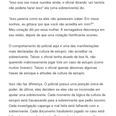
“Isso soa nos meus ouvidos ainda, o oficial dizendo ‘um taxista
não poderia fazer isso'” ela (uma sobrevivente) diz.
“Isso parecia como se eles não quisessem saber. Em meus
sonhos, eu gritava ‘por que você não acredita em mim?'”.
Meu coração dói por essa mulher. A esmagadora descrença em
seu relato, depois de que uma violação horrificante ocorreu.
O comportamento do policial aqui é uma das manifestações
mais declaradas da cultura de estupro: não acreditar na
sobrevivente. Talvez o oficial tenha atuado de boa fé, não
querendo maliciosamente jogar fora um caso de estupro (como
muitos tiveram). Talvez o oficial apenas absorveu algumas
frases de estoque e atitudes da cultura de estupro.
Isso não faz diferença. O policial possui uma posição única de
poder: de última, eles decidem se eles vão se incomodar em
ajudar uma sobrevivente. Cada momento da lógica da cultura de
estupro está fracassando para a sobrevivente que pediu socorro.
Cada investigação capenga e mal feita está falhando com a
sobrevivente. Cada documento fraudulento jogado no caso está