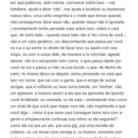
em que podemos, pelo menos, conversar sobre isso – nos
fortalece, ajuda a dizer “não”, nos ajuda a localizar ou expressar
nossa raiva, uma certa vergonha e o medo que temos quando
não conseguimos dizer esse não, quando nosso não é ignorado.
( recentemente tenho pensado mais sobre isso, sobre o cara
que, do outro lado – quando esse lado não é “em cima de você -,
não é um cara genérico, um desconhecido que passa por você
na rua e se sente no direito de fazer isso ou aquilo com seu
corpo, ou com o corpo dele, de maneira a te intimidar, agredir,
abusar. não é o estuprador sem nome, o que passa rápido por
você na rua e passa a mão na sua bunda, o que, de dentro do
carro, te chama disso ou daquilo. estou pensando no cara que
tem um nome, que sai com a gente, que é amigo de outras
amigas, que é militante ou toca numa banda. um ‘brother’, não
um agressor. e mesmo assim é ele que se aproveita de quando
você tá bêbada, ou cansada, ou de saia – entendendo isso como
um sinal de que você quer trepar com ele, não importando o que
você diga -. como é que esse cara consegue fazer isso com a
gente e simplesmente continuar sua rotina no dia seguinte?
como ele vai pra um ato, pra uma gig, pra uma reunião de
coletivo, ou vai tomar uma cerveja e, no buteco, comenta com