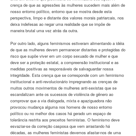
crença de que as agressões às mulheres sucedem mais além de
nosso entorno político, entorno que se mostra desde esta
perspectiva, limpo e distante dos valores morais patriarcais, nos
deixa indefesas ao negar uma realidade que se impôe de
maneira brutal uma vez atrás da outra.
Por outro lado, alguns feminismos estiveram alimentando a idéia
de que as mulheres devem permanecer distantes e protegidas do
risco que supôe viver em um corpo sexuado de mulher e que
deve ser a proteção estatal, a compreensão institucional e as
medidas positivas as responsáveis de salvaguardar nossa
integridade. Esta crença que se corresponde com um feminismo
institucional e anti-revolucionário impregnando as crenças de
muitos outros movimentos de mulheres anti-sexistas que se
escandalizam ante os sucessos de violência de gênero ao
comprovar que a via dialogada, mixta e apaziguadora não
provocou mudança alguma nos homens de nosso entorno
político ou no melhor dos casos há gerado um espaço de
tolerância restrita aos preceitos feministas. O feminismo deve
esvaziar-se da correção casposa que vem arrastando há
décadas, as mulheres feministas devemos afastar-nos de uma