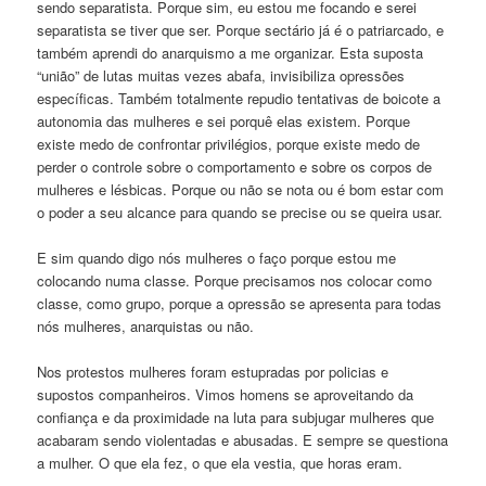
sendo separatista. Porque sim, eu estou me focando e serei
separatista se tiver que ser. Porque sectário já é o patriarcado, e
também aprendi do anarquismo a me organizar. Esta suposta
“união” de lutas muitas vezes abafa, invisibiliza opressões
específicas. Também totalmente repudio tentativas de boicote a
autonomia das mulheres e sei porquê elas existem. Porque
existe medo de confrontar privilégios, porque existe medo de
perder o controle sobre o comportamento e sobre os corpos de
mulheres e lésbicas. Porque ou não se nota ou é bom estar com
o poder a seu alcance para quando se precise ou se queira usar.
E sim quando digo nós mulheres o faço porque estou me
colocando numa classe. Porque precisamos nos colocar como
classe, como grupo, porque a opressão se apresenta para todas
nós mulheres, anarquistas ou não.
Nos protestos mulheres foram estupradas por policias e
supostos companheiros. Vimos homens se aproveitando da
confiança e da proximidade na luta para subjugar mulheres que
acabaram sendo violentadas e abusadas. E sempre se questiona
a mulher. O que ela fez, o que ela vestia, que horas eram.