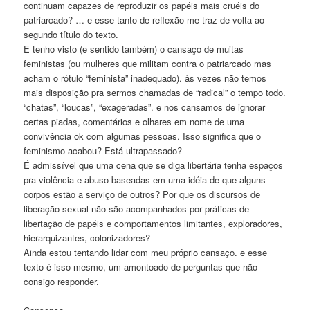
continuam capazes de reproduzir os papéis mais cruéis do
patriarcado? … e esse tanto de reflexão me traz de volta ao
segundo título do texto.
E tenho visto (e sentido também) o cansaço de muitas
feministas (ou mulheres que militam contra o patriarcado mas
acham o rótulo “feminista” inadequado). às vezes não temos
mais disposição pra sermos chamadas de “radical” o tempo todo.
“chatas”, “loucas”, “exageradas”. e nos cansamos de ignorar
certas piadas, comentários e olhares em nome de uma
convivência ok com algumas pessoas. Isso significa que o
feminismo acabou? Está ultrapassado?
É admissível que uma cena que se diga libertária tenha espaços
pra violência e abuso baseadas em uma idéia de que alguns
corpos estão a serviço de outros? Por que os discursos de
liberação sexual não são acompanhados por práticas de
libertação de papéis e comportamentos limitantes, exploradores,
hierarquizantes, colonizadores?
Ainda estou tentando lidar com meu próprio cansaço. e esse
texto é isso mesmo, um amontoado de perguntas que não
consigo responder.